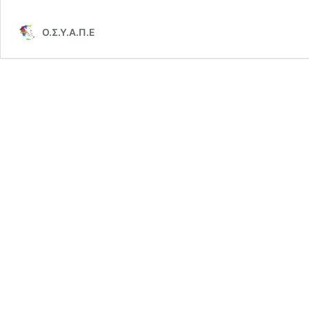
Ο.Σ.Υ.Α.Π.Ε