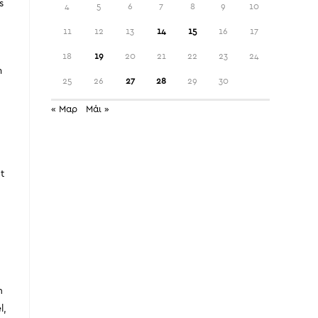
s
4
5
6
7
8
9
10
11
12
13
14
15
16
17
18
19
20
21
22
23
24
m
25
26
27
28
29
30
« Μαρ
Μάι »
.
Ut
n
l,