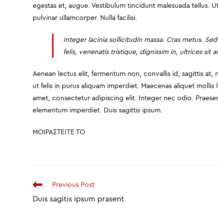
egestas et, augue. Vestibulum tincidunt malesuada tellus. Ut 
pulvinar ullamcorper. Nulla facilisi.
Integer lacinia sollicitudin massa. Cras metus. Sed
felis, venenatis tristique, dignissim in, ultrices si
Aenean lectus elit, fermentum non, convallis id, sagittis at, n
ut felis in purus aliquam imperdiet. Maecenas aliquet mollis
amet, consectetur adipiscing elit. Integer nec odio. Praesen
elementum imperdiet. Duis sagittis ipsum.
ΜΟΙΡΑΣΤΕΙΤΕ ΤΟ
Read
Previous Post
more
Duis sagitis ipsum prasent
articles