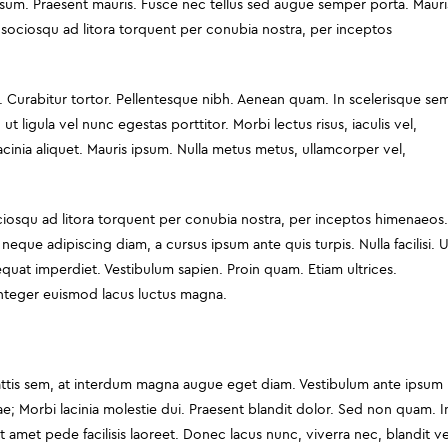
ipsum. Praesent mauris. Fusce nec tellus sed augue semper porta. Mauri
ti sociosqu ad litora torquent per conubia nostra, per inceptos
nc. Curabitur tortor. Pellentesque nibh. Aenean quam. In scelerisque se
ut ligula vel nunc egestas porttitor. Morbi lectus risus, iaculis vel,
 lacinia aliquet. Mauris ipsum. Nulla metus metus, ullamcorper vel,
ciosqu ad litora torquent per conubia nostra, per inceptos himenaeos
neque adipiscing diam, a cursus ipsum ante quis turpis. Nulla facilisi. 
sequat imperdiet. Vestibulum sapien. Proin quam. Etiam ultrices.
 Integer euismod lacus luctus magna.
attis sem, at interdum magna augue eget diam. Vestibulum ante ipsum
rae; Morbi lacinia molestie dui. Praesent blandit dolor. Sed non quam. I
amet pede facilisis laoreet. Donec lacus nunc, viverra nec, blandit ve