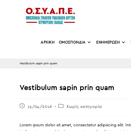
Skip
to
content
ΑΡΧΙΚΗ
ΟΜΟΣΠΟΝΔΙΑ
ΕΝΗΜΕΡΩΣΗ
Vestibulum sapin prin quam
Vestibulum sapin prin quam
Post
Post
15/04/2016
Χωρίς κατηγορία
published:
category:
Lorem ipsum dolor sit amet, consectetur adipiscing elit. In