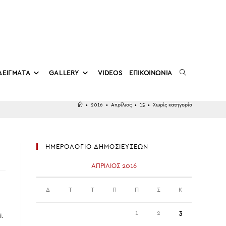
TOGGLE
ΔΕΙΓΜΑΤΑ
GALLERY
VIDEOS
ΕΠΙΚΟΙΝΩΝΙΑ
•
2016
•
Απρίλιος
•
15
•
Χωρίς κατηγορία
WEBSITE
ΗΜΕΡΟΛΟΓΙΟ ΔΗΜΟΣΙΕΥΣΕΩΝ
SEARCH
ΑΠΡΊΛΙΟΣ 2016
Δ
Τ
Τ
Π
Π
Σ
Κ
1
2
3
i.