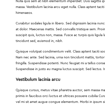
Nulla quis sem at nibh elementum imperdiet. Duis sagittis 
massa. Vestibulum lacinia arcu eget nulla. Class aptent taci
himenaeos.
Curabitur sodales ligula in libero. Sed dignissim lacinia nu
at dolor. Maecenas mattis. Sed convallis tristique sem. Proin 
suscipit quis, luctus non, massa. Fusce ac turpis quis ligula
tincidunt sed, euismod in, nibh.
Quisque volutpat condimentum velit. Class aptent taciti so
Nam nec ante. Sed lacinia, urna non tincidunt mattis, tortor 
fringilla. Suspendisse potenti. Nunc feugiat mi a tellus con
Suspendisse in justo eu magna luctus suscipit. Sed lectus.
Vestibulum lacinia arcu
Quisque cursus, metus vitae pharetra auctor, sem massa m
primis in faucibus orci luctus et ultrices posuere cubilia Cu
vel mi sit amet augue congue elementum. Morbi in ipsum sit 