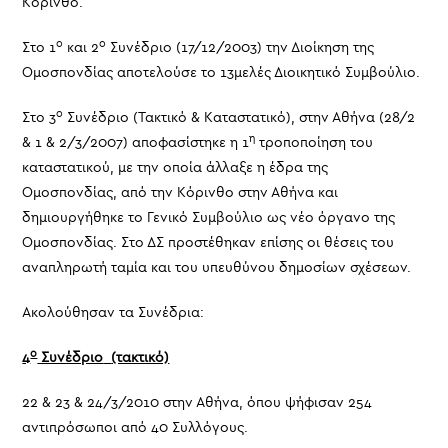
Κόρινθο.
ο
ο
Στο 1
και 2
Συνέδριο (17/12/2003) την Διοίκηση της
Ομοσπονδίας αποτελούσε το 13μελές Διοικητικό Συμβούλιο.
ο
Στο 3
Συνέδριο (Τακτικό & Καταστατικό), στην Αθήνα (28/2
η
& 1 & 2/3/2007) αποφασίστηκε η 1
τροποποίηση του
καταστατικού, με την οποία άλλαξε η έδρα της
Ομοσπονδίας, από την Κόρινθο στην Αθήνα και
δημιουργήθηκε το Γενικό Συμβούλιο ως νέο όργανο της
Ομοσπονδίας. Στο ΔΣ προστέθηκαν επίσης οι θέσεις του
αναπληρωτή ταμία και του υπευθύνου δημοσίων σχέσεων.
Ακολούθησαν τα Συνέδρια:
ο
4
Συνέδριο
(τακτικό)
22 & 23 & 24/3/2010 στην Αθήνα, όπου ψήφισαν 254
αντιπρόσωποι από 40 Συλλόγους.