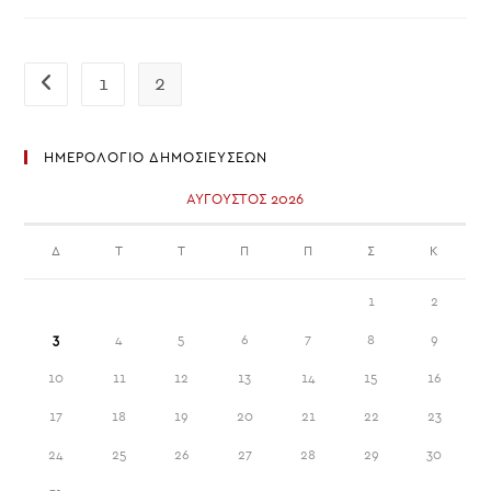
«ΑΠΕΡΓΊΑΣ
–
ΑΠΟΧΉΣ»
ΑΠΌ
ΌΛΕΣ
ΤΙΣ
1
2
Go to the previous page
ΔΙΑΔΙΚΑΣΊΕΣ
ΣΤΟΧΟΘΕΣΊΑΣ
&
ΑΞΙΟΛΌΓΗΣΗΣ
ΗΜΕΡΟΛΟΓΙΟ ΔΗΜΟΣΙΕΥΣΕΩΝ
ΑΎΓΟΥΣΤΟΣ 2026
Δ
Τ
Τ
Π
Π
Σ
Κ
1
2
3
4
5
6
7
8
9
10
11
12
13
14
15
16
17
18
19
20
21
22
23
24
25
26
27
28
29
30