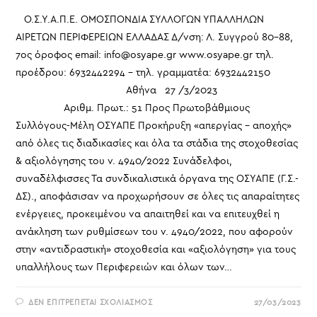
Ο.Σ.Υ.Α.Π.Ε. ΟΜΟΣΠΟΝΔΙΑ ΣΥΛΛΟΓΩΝ ΥΠΑΛΛΗΛΩΝ
ΑΙΡΕΤΩΝ ΠΕΡΙΦΕΡΕΙΩΝ ΕΛΛΑΔΑΣ Δ/νση: Λ. Συγγρού 80-88,
7ος όροφος email: info@osyape.gr www.osyape.gr τηλ.
προέδρου: 6932442294 – τηλ. γραμματέα: 6932442150
Αθήνα 27 /3/2023
Αριθμ. Πρωτ.: 51 Προς Πρωτοβάθμιους
Συλλόγους-Μέλη ΟΣΥΑΠΕ Προκήρυξη «απεργίας – αποχής»
από όλες τις διαδικασίες και όλα τα στάδια της στοχοθεσίας
& αξιολόγησης του ν. 4940/2022 Συνάδελφοι,
συναδέλφισσες Τα συνδικαλιστικά όργανα της ΟΣΥΑΠΕ (Γ.Σ.-
ΔΣ)., αποφάσισαν να προχωρήσουν σε όλες τις απαραίτητες
ενέργειες, προκειμένου να απαιτηθεί και να επιτευχθεί η
ανάκληση των ρυθμίσεων του ν. 4940/2022, που αφορούν
στην «αντιδραστική» στοχοθεσία και «αξιολόγηση» για τους
υπαλλήλους των Περιφερειών και όλων των…
ΣΤΟ
ΔΕΝ ΕΠΙΤΡΈΠΕΤΑΙ ΣΧΟΛΙΑΣΜΌΣ
27/03/2023
ΠΡΟΚΉΡΥΞΗ