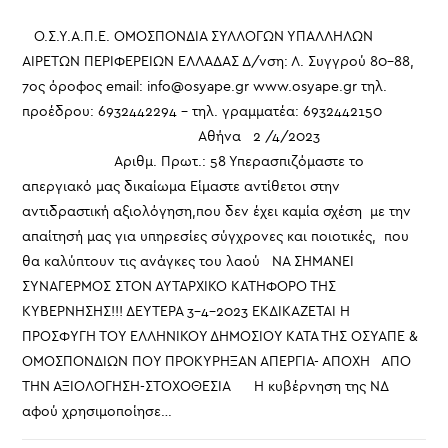
Ο.Σ.Υ.Α.Π.Ε. ΟΜΟΣΠΟΝΔΙΑ ΣΥΛΛΟΓΩΝ ΥΠΑΛΛΗΛΩΝ
ΑΙΡΕΤΩΝ ΠΕΡΙΦΕΡΕΙΩΝ ΕΛΛΑΔΑΣ Δ/νση: Λ. Συγγρού 80-88,
7ος όροφος email: info@osyape.gr www.osyape.gr τηλ.
προέδρου: 6932442294 – τηλ. γραμματέα: 6932442150
Αθήνα 2 /4/2023
Αριθμ. Πρωτ.: 58 Υπερασπιζόμαστε το
απεργιακό μας δικαίωμα Είμαστε αντίθετοι στην
αντιδραστική αξιολόγηση,που δεν έχει καμία σχέση με την
απαίτησή μας για υπηρεσίες σύγχρονες και ποιοτικές, που
θα καλύπτουν τις ανάγκες του λαού ΝΑ ΣΗΜΑΝΕΙ
ΣΥΝΑΓΕΡΜΟΣ ΣΤΟΝ ΑΥΤΑΡΧΙΚΟ ΚΑΤΗΦΟΡΟ ΤΗΣ
ΚΥΒΕΡΝΗΣΗΣ!!! ΔΕΥΤΕΡΑ 3-4-2023 ΕΚΔΙΚΑΖΕΤΑΙ Η
ΠΡΟΣΦΥΓΗ ΤΟΥ ΕΛΛΗΝΙΚΟΥ ΔΗΜΟΣΙΟΥ ΚΑΤΑ ΤΗΣ ΟΣΥΑΠΕ &
ΟΜΟΣΠΟΝΔΙΩΝ ΠΟΥ ΠΡΟΚΥΡΗΞΑΝ ΑΠΕΡΓΙΑ- ΑΠΟΧΗ ΑΠΟ
ΤΗΝ ΑΞΙΟΛΟΓΗΣΗ-ΣΤΟΧΟΘΕΣΙΑ Η κυβέρνηση της ΝΔ
αφού χρησιμοποίησε…