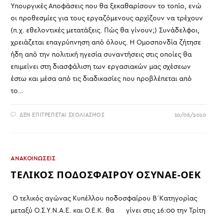
Υπουργικές Αποφάσεις που θα ξεκαθαρίσουν το τοπίο, ενώ
οι προθεσμίες για τους εργαζόμενους αρχίζουν να τρέχουν
(π.χ. εθελοντικές μετατάξεις. Πώς θα γίνουν;) Συνάδελφοι,
χρειάζεται επαγρύπνηση από όλους. Η Ομοσπονδία ζήτησε
ήδη από την πολιτική ηγεσία συναντήσεις στις οποίες θα
επιμείνει στη διασφάλιση των εργασιακών μας σχέσεων
έστω και μέσα από τις διαδικασίες που προβλέπεται από
το…
ΣΤΟ
ΔΕΝ ΕΠΙΤΡΈΠΕΤΑΙ ΣΧΟΛΙΑΣΜΌΣ
10/06/2010
ΑΝΑΚΟΙΝΩΣΗ-
ΚΑΛΛΙΚΡΑΤΗΣ
ΑΝΑΚΟΙΝΩΣΕΙΣ
ΤΕΛΙΚΟΣ ΠΟΔΟΣΦΑΙΡΟΥ ΟΣΥΝΑΕ-ΟΕΚ
Ο τελικός αγώνας Κυπέλλου ποδοσφαίρου Β΄Κατηγορίας
μεταξύ Ο.Σ.Υ.Ν.Α.Ε. και Ο.Ε.Κ. θα γίνει στις 16:00 την Τρίτη