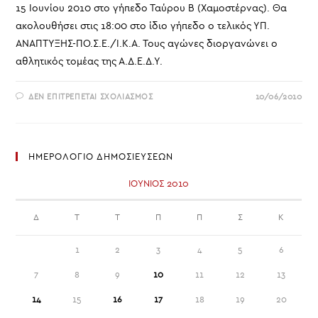
15 Ιουνίου 2010 στο γήπεδο Ταύρου Β (Χαμοστέρνας). Θα
ακολουθήσει στις 18:00 στο ίδιο γήπεδο ο τελικός ΥΠ.
ΑΝΑΠΤΥΞΗΣ-ΠΟ.Σ.Ε./Ι.Κ.Α. Τους αγώνες διοργανώνει ο
αθλητικός τομέας της Α.Δ.Ε.Δ.Υ.
ΣΤΟ
ΔΕΝ ΕΠΙΤΡΈΠΕΤΑΙ ΣΧΟΛΙΑΣΜΌΣ
10/06/2010
ΤΕΛΙΚΟΣ
ΠΟΔΟΣΦΑΙΡΟΥ
ΟΣΥΝΑΕ-
ΟΕΚ
ΗΜΕΡΟΛΟΓΙΟ ΔΗΜΟΣΙΕΥΣΕΩΝ
ΙΟΎΝΙΟΣ 2010
Δ
Τ
Τ
Π
Π
Σ
Κ
1
2
3
4
5
6
7
8
9
10
11
12
13
14
15
16
17
18
19
20