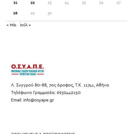
21
22
23
24
25
26
27
28
29
30
« Μάι
Ιούλ »
Λ. Συγγρού 80-88, 7ος όροφος, Τ.Κ. 11741, Αθήνα
Τηλέφωνο Γραμματέα: 6932442150
Email:
info
@
osyape
.
gr
ΠΛΗΡΟΦΟΡΙΕΣ