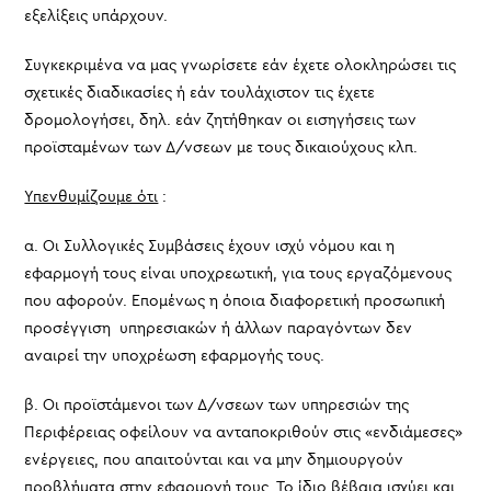
εξελίξεις υπάρχουν.
Συγκεκριμένα να μας γνωρίσετε εάν έχετε ολοκληρώσει τις
σχετικές διαδικασίες ή εάν τουλάχιστον τις έχετε
δρομολογήσει, δηλ. εάν ζητήθηκαν οι εισηγήσεις των
προϊσταμένων των Δ/νσεων με τους δικαιούχους κλπ.
Υπενθυμί
ζουμε ότι
:
α. Οι Συλλογικές Συμβάσεις έχουν ισχύ νόμου και η
εφαρμογή τους είναι υποχρεωτική, για τους εργαζόμενους
που αφορούν. Επομένως η όποια διαφορετική προσωπική
προσέγγιση υπηρεσιακών ή άλλων παραγόντων δεν
αναιρεί την υποχρέωση εφαρμογής τους.
β. Οι προϊστάμενοι των Δ/νσεων των υπηρεσιών της
Περιφέρειας οφείλουν να ανταποκριθούν στις «ενδιάμεσες»
ενέργειες, που απαιτούνται και να μην δημιουργούν
προβλήματα στην εφαρμογή τους. Το ίδιο βέβαια ισχύει και