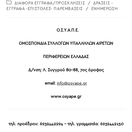
published:
Post
ΔΙΑΦΟΡΑ ΕΓΓΡΑΦΑ/ΠΡΟΣΚΛΗΣΕΙΣ
/
ΔΡΑΣΕΙΣ -
category:
ΕΓΓΡΑΦΑ -ΕΠΙΣΤΟΛΕΣ- ΠΑΡΕΜΒΑΣΕΙΣ
/
ΕΝΗΜΕΡΩΣΗ
Ο.Σ.Υ.Α.Π.Ε
.
ΟΜΟΣΠΟΝΔΙΑ ΣΥΛΛΟΓΩΝ ΥΠΑΛΛΗΛΩΝ ΑΙΡΕΤΩΝ
ΠΕΡΙΦΕΡΕΙΩΝ ΕΛΛΑΔΑΣ
Δ/νση: Λ. Συγγρού 80-88, 7ος όροφος
email:
info@osyape.gr
www.osyape.gr
τηλ. προέδρου: 6932442294 – τηλ. γραμματέα: 6932442150