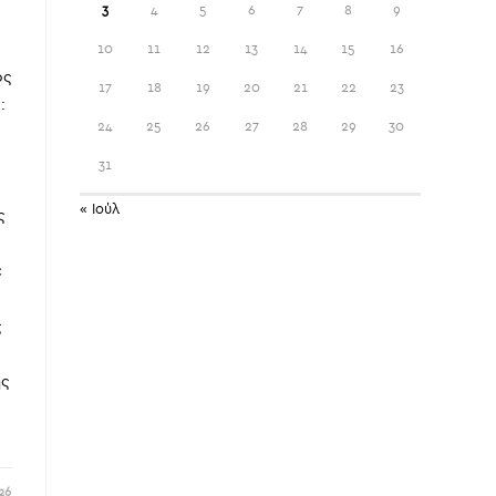
3
4
5
6
7
8
9
10
11
12
13
14
15
16
ος
17
18
19
20
21
22
23
:
24
25
26
27
28
29
30
31
ς
« Ιούλ
ς
ε
ς
ης
26