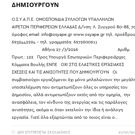
ΓΙΝΟΝΤΑΙ
ΔΗΜΙΟΥΡΓΟΥΝ
ΑΠΟΔΕΚΤΑ
ΑΠΟ
ΤΟΥΣ
ΕΡΓΑΖΟΜΕΝΟΥΣ
Ο.Σ.Υ.Α.Π.Ε. ΟΜΟΣΠΟΝΔΙΑ ΣΥΛΛΟΓΩΝ ΥΠΑΛΛΗΛΩΝ
ΑΙΡΕΤΩΝ ΠΕΡΙΦΕΡΕΙΩΝ ΕΛΛΑΔΑΣ Δ/νση: Λ. Συγγρού 80-88, 7
όροφος email: info@osyape.gr www.osyape.gr τηλ. προέδρου
6932442294 – τηλ. γραμματέα: 6972600911
Αθήνα 27 /7/2026 Αριθμ.
Πρωτ.: 122 Προς Υπουργό Εσωτερικών Περιφερειάρχες
Κόμματα Βουλής ΕΝΠΕ ΟΧΙ ΣΤΙΣ ΕΛΑΣΤΙΚΕΣ ΕΡΓΑΣΙΑΚΕΣ
ΣΧΕΣΕΙΣ ΚΑΙ ΤΙΣ ΑΝΙΣΟΤΗΤΕΣ ΠΟΥ ΔΗΜΙΟΥΡΓΟΥΝ Οι
συμβασιούχοι εργαζόμενοι όχι μόνο μπλαλώνουν την μεγάλ
υποστελέχωση που αντιμετωπίζουν όλες οι υπηρεσίες του
Δημοσίου, αλλά αντιμετωπίζουν εκτός από την ομηρία, την
ανασφάλεια, τον κίνδυνο της ανεργίας και τις παράλογες
ανισότητες, ακόμα κι όταν εκτελούν την ίδια ή ανάλογη
εργασία. Γιατί όλα εξαρτώνται από το ποιος είναι ο…
ΣΤΟ
ΔΕΝ ΕΠΙΤΡΈΠΕΤΑΙ ΣΧΟΛΙΑΣΜΌΣ
27/07/20