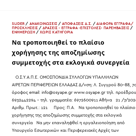
ΟΧΙ
ΣΤΙΣ
ΕΛΑΣΤΙΚΕΣ
ΕΡΓΑΣΙΑΚΕΣ
ΣΧΕΣΕΙΣ
ΚΑΙ
SLIDER
/
ΑΝΑΚΟΙΝΩΣΕΙΣ
/
ΑΠΟΦΑΣΕΙΣ Δ.Σ.
/
ΔΙΑΦΟΡΑ ΕΓΓΡΑΦΑ/
ΤΙΣ
ΠΡΟΣΚΛΗΣΕΙΣ
/
ΔΡΑΣΕΙΣ - ΕΓΓΡΑΦΑ -ΕΠΙΣΤΟΛΕΣ- ΠΑΡΕΜΒΑΣΕΙΣ
/
ΑΝΙΣΟΤΗΤΕΣ
ΕΝΗΜΕΡΩΣΗ
/
ΧΩΡΊΣ ΚΑΤΗΓΟΡΊΑ
ΠΟΥ
ΔΗΜΙΟΥΡΓΟΥΝ
Να τροποποιηθεί το πλαίσιο
χορήγησης της αποζημίωσης
συμμετοχής στα εκλογικά συνεργεία
Ο.Σ.Υ.Α.Π.Ε. ΟΜΟΣΠΟΝΔΙΑ ΣΥΛΛΟΓΩΝ ΥΠΑΛΛΗΛΩΝ
ΑΙΡΕΤΩΝ ΠΕΡΙΦΕΡΕΙΩΝ ΕΛΛΑΔΑΣ Δ/νση: Λ. Συγγρού 80-88, 7
όροφος email: info@osyape.gr www.osyape.gr τηλ. προέδρου
6932442294 – τηλ. γραμματέα: 6972600911 Αθήνα 21 /7/202
Αριθμ. Πρωτ.: 121 Προς: Π.Α. Να τροποποιηθεί το πλαίσιο
χορήγησης της αποζημίωσης συμμετοχής στα εκλογικά
συνεργεία Να μην επαναληφθεί η εργαλειοποίηση από
Υπουργείο Εσωτερικών και Περιφερειακές Αρχές των