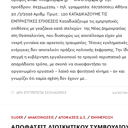
προέδρου: 6932442294 – τηλ. γραμματέα: 6972600911 Αθήν
20 /7/2026 Αριθμ. Πρωτ.: 120 ΚΑΤΑΔΙΚΑΖΟΥΜΕ ΤΙΣ
ΕΜΠΡΗΣΤΙΚΕΣ ΕΠΙΘΕΣΕΙΣ Καταδικάζουμε τις εμπρηστικές
επιθέσεις με γκαζάκια κατά στελεχών της Νέας Δημοκρατίας
στη Θεσσαλονίκη, που δυστυχώς ως αποτέλεσμα είχαν μία
νεκρή γυναίκα και αρκετούς τραυματίες. Τέτοιες εγκληματικές
ενέργειες δεν αποτελούν πράξεις πολιτικής έκφρασης. Την ίδ
στιγμή η κυβέρνηση εργαλειοποιεί το τραγικό περιστατικό με
απαράδεκτο τρόπο, με σκοπό να συκοφαντήσει το
οργανωμένο εργατικό - λαϊκό και φοιτητικό κίνημα - αν και
γνωρίζει ότι καμία σχέση δεν έχουν με…
ΣΤΟ
ΔΕΝ ΕΠΙΤΡΈΠΕΤΑΙ ΣΧΟΛΙΑΣΜΌΣ
21/07/20
ΚΑΤΑΔΙΚΑΖΟΥΜΕ
ΤΙΣ
ΕΜΠΡΗΣΤΙΚΕΣ
ΕΠΙΘΕΣΕΙΣ
SLIDER
/
ΑΝΑΚΟΙΝΩΣΕΙΣ
/
ΑΠΟΦΑΣΕΙΣ Δ.Σ.
/
ΕΝΗΜΕΡΩΣΗ
ΑΠΟΦΑΣΕΙΣ ΔΙΟΙΚΗΤΙΚΟΥ ΣΥΜΒΟΥΛΙΟ