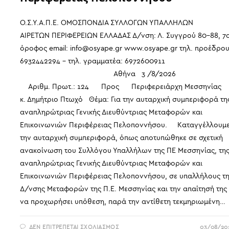
Ο.Σ.Υ.Α.Π.Ε. ΟΜΟΣΠΟΝΔΙΑ ΣΥΛΛΟΓΩΝ ΥΠΑΛΛΗΛΩΝ
ΑΙΡΕΤΩΝ ΠΕΡΙΦΕΡΕΙΩΝ ΕΛΛΑΔΑΣ Δ/νση: Λ. Συγγρού 80-88, 7
όροφος email: info@osyape.gr www.osyape.gr τηλ. προέδρου
6932442294 – τηλ. γραμματέα: 6972600911
Αθήνα 3 /8/2026
Αριθμ. Πρωτ.: 124 Προς Περιφερειάρχη Μεσσηνία
κ. Δημήτριο Πτωχό Θέμα: Για την αυταρχική συμπεριφορά τη
αναπληρώτριας Γενικής Διευθύντριας Μεταφορών και
Επικοινωνιών Περιφέρειας Πελοποννήσου. Καταγγέλλουμ
την αυταρχική συμπεριφορά, όπως αποτυπώθηκε σε σχετική
ανακοίνωση του Συλλόγου Υπαλλήλων της ΠΕ Μεσσηνίας, τη
αναπληρώτριας Γενικής Διευθύντριας Μεταφορών και
Επικοινωνιών Περιφέρειας Πελοποννήσου, σε υπαλλήλους τ
Δ/νσης Μεταφορών της Π.Ε. Μεσσηνίας και την απαίτησή της
να προχωρήσει υπόθεση, παρά την αντίθετη τεκμηριωμένη…
ΣΤΟ
ΔΕΝ ΕΠΙΤΡΈΠΕΤΑΙ ΣΧΟΛΙΑΣΜΌΣ
03/08/20