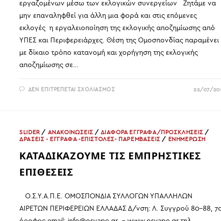
εργαζομένων μέσω των εκλογικών συνεργείων Ζητάμε να
μην επαναληφθεί για άλλη μια φορά και στις επόμενες
εκλογές η εργαλειοποίηση της εκλογικής αποζημίωσης από
ΥΠΕΣ και Περιφερειάρχες. Θέση της Ομοσπονδίας παραμένει
με δίκαιο τρόπο κατανομή και χορήγηση της εκλογικής
αποζημίωσης σε…
ΣΤΟ
ΔΕΝ ΕΠΙΤΡΈΠΕΤΑΙ ΣΧΟΛΙΑΣΜΌΣ
22/07/20
ΝΑ
ΤΡΟΠΟΠΟΙΗΘΕΊ
ΤΟ
ΠΛΑΊΣΙΟ
ΧΟΡΉΓΗΣΗΣ
ΤΗΣ
SLIDER
/
ΑΝΑΚΟΙΝΩΣΕΙΣ
/
ΔΙΑΦΟΡΑ ΕΓΓΡΑΦΑ/ΠΡΟΣΚΛΗΣΕΙΣ
/
ΑΠΟΖΗΜΊΩΣΗΣ
ΔΡΑΣΕΙΣ - ΕΓΓΡΑΦΑ -ΕΠΙΣΤΟΛΕΣ- ΠΑΡΕΜΒΑΣΕΙΣ
/
ΕΝΗΜΕΡΩΣΗ
ΣΥΜΜΕΤΟΧΉΣ
ΣΤΑ
ΚΑΤΑΔΙΚΑΖΟΥΜΕ ΤΙΣ ΕΜΠΡΗΣΤΙΚΕΣ
ΕΚΛΟΓΙΚΆ
ΣΥΝΕΡΓΕΊΑ
ΕΠΙΘΕΣΕΙΣ
Ο.Σ.Υ.Α.Π.Ε. ΟΜΟΣΠΟΝΔΙΑ ΣΥΛΛΟΓΩΝ ΥΠΑΛΛΗΛΩΝ
ΑΙΡΕΤΩΝ ΠΕΡΙΦΕΡΕΙΩΝ ΕΛΛΑΔΑΣ Δ/νση: Λ. Συγγρού 80-88, 7
όροφος email: info@osyape.gr - www.osyape.gr τηλ.