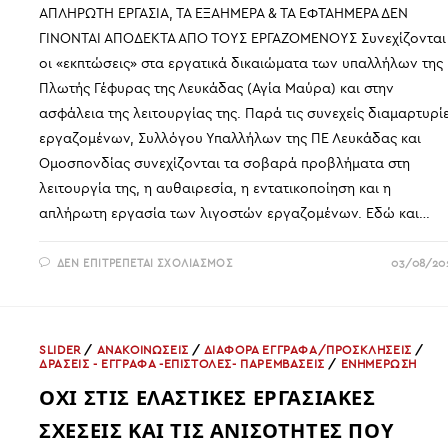
ΑΠΛΗΡΩΤΗ ΕΡΓΑΣΙΑ, ΤΑ ΕΞΑΗΜΕΡΑ & ΤΑ ΕΦΤΑΗΜΕΡΑ ΔΕΝ
ΓΙΝΟΝΤΑΙ ΑΠΟΔΕΚΤΑ ΑΠΟ ΤΟΥΣ ΕΡΓΑΖΟΜΕΝΟΥΣ Συνεχίζονται
οι «εκπτώσεις» στα εργατικά δικαιώματα των υπαλλήλων της
Πλωτής Γέφυρας της Λευκάδας (Αγία Μαύρα) και στην
ασφάλεια της λειτουργίας της. Παρά τις συνεχείς διαμαρτυρί
εργαζομένων, Συλλόγου Υπαλλήλων της ΠΕ Λευκάδας και
Ομοσπονδίας συνεχίζονται τα σοβαρά προβλήματα στη
λειτουργία της, η αυθαιρεσία, η εντατικοποίηση και η
απλήρωτη εργασία των λιγοστών εργαζομένων. Εδώ και…
ΣΤΟ
ΔΕΝ ΕΠΙΤΡΈΠΕΤΑΙ ΣΧΟΛΙΑΣΜΌΣ
03/08/20
ΠΛΩΤΗ
ΓΕΦΥΡΑ
ΛΕΥΚΑΔΑΣ
Η
ΕΝΤΑΤΙΚΟΠΟΙΗΣΗ,
Η
SLIDER
/
ΑΝΑΚΟΙΝΩΣΕΙΣ
/
ΔΙΑΦΟΡΑ ΕΓΓΡΑΦΑ/ΠΡΟΣΚΛΗΣΕΙΣ
/
ΑΠΛΗΡΩΤΗ
ΔΡΑΣΕΙΣ - ΕΓΓΡΑΦΑ -ΕΠΙΣΤΟΛΕΣ- ΠΑΡΕΜΒΑΣΕΙΣ
/
ΕΝΗΜΕΡΩΣΗ
ΕΡΓΑΣΙΑ,
ΤΑ
ΟΧΙ ΣΤΙΣ ΕΛΑΣΤΙΚΕΣ ΕΡΓΑΣΙΑΚΕΣ
ΕΞΑΗΜΕΡΑ
&
ΤΑ
ΣΧΕΣΕΙΣ ΚΑΙ ΤΙΣ ΑΝΙΣΟΤΗΤΕΣ ΠΟΥ
ΕΦΤΑΗΜΕΡΑ
ΔΕΝ