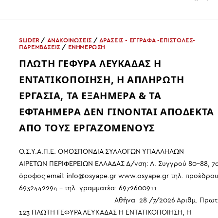
ΓΙΑ
ΤΗΝ
ΑΥΤΑΡΧΙΚΉ
ΣΥΜΠΕΡΙΦΟΡΆ
ΤΗΣ
ΑΝΑΠΛΗΡΏΤΡΙΑΣ
SLIDER
/
ΑΝΑΚΟΙΝΩΣΕΙΣ
/
ΔΡΑΣΕΙΣ - ΕΓΓΡΑΦΑ -ΕΠΙΣΤΟΛΕΣ-
ΓΕΝΙΚΉΣ
ΠΑΡΕΜΒΑΣΕΙΣ
/
ΕΝΗΜΕΡΩΣΗ
ΔΙΕΥΘΎΝΤΡΙΑΣ
ΜΕΤΑΦΟΡΏΝ
ΠΛΩΤΗ ΓΕΦΥΡΑ ΛΕΥΚΑΔΑΣ Η
ΚΑΙ
ΕΠΙΚΟΙΝΩΝΙΏΝ
ΠΕΡΙΦΈΡΕΙΑΣ
ΕΝΤΑΤΙΚΟΠΟΙΗΣΗ, Η ΑΠΛΗΡΩΤΗ
ΠΕΛΟΠΟΝΝΉΣΟΥ
ΕΡΓΑΣΙΑ, ΤΑ ΕΞΑΗΜΕΡΑ & ΤΑ
ΕΦΤΑΗΜΕΡΑ ΔΕΝ ΓΙΝΟΝΤΑΙ ΑΠΟΔΕΚΤΑ
ΑΠΟ ΤΟΥΣ ΕΡΓΑΖΟΜΕΝΟΥΣ
Ο.Σ.Υ.Α.Π.Ε. ΟΜΟΣΠΟΝΔΙΑ ΣΥΛΛΟΓΩΝ ΥΠΑΛΛΗΛΩΝ
ΑΙΡΕΤΩΝ ΠΕΡΙΦΕΡΕΙΩΝ ΕΛΛΑΔΑΣ Δ/νση: Λ. Συγγρού 80-88, 7
όροφος email: info@osyape.gr www.osyape.gr τηλ. προέδρου
6932442294 – τηλ. γραμματέα: 6972600911
Αθήνα 28 /7/2026 Αριθμ. Πρωτ.
123 ΠΛΩΤΗ ΓΕΦΥΡΑ ΛΕΥΚΑΔΑΣ Η ΕΝΤΑΤΙΚΟΠΟΙΗΣΗ, Η