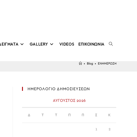
TOGGLE
ΔΕΙΓΜΑΤΑ
GALLERY
VIDEOS
ΕΠΙΚΟΙΝΩΝΙΑ
•
Blog
•
ΕΝΗΜΕΡΩΣΗ
WEBSITE
ΗΜΕΡΟΛΟΓΙΟ ΔΗΜΟΣΙΕΥΣΕΩΝ
SEARCH
ΑΎΓΟΥΣΤΟΣ 2026
Δ
Τ
Τ
Π
Π
Σ
Κ
1
2