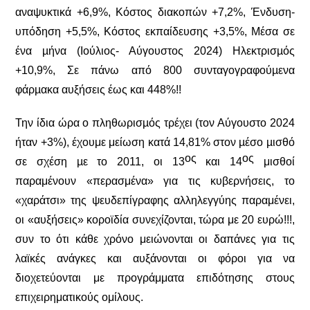
αναψυκτικά +6,9%, Κόστος διακοπών +7,2%, Ένδυση-
υπόδηση +5,5%, Κόστος εκπαίδευσης +3,5%, Μέσα σε
ένα µήνα (Ιούλιος- Αύγουστος 2024) Ηλεκτρισµός
+10,9%, Σε πάνω από 800 συνταγογραφούµενα
φάρµακα αυξήσεις έως και 448%!!
Την ίδια ώρα ο πληθωρισµός τρέχει (τον Αύγουστο 2024
ήταν +3%), έχουμε μείωση κατά 14,81% στον µέσο µισθό
ος
ος
σε σχέση µε το 2011, οι 13
και 14
μισθοί
παραμένουν «περασμένα» για τις κυβερνήσεις, το
«χαράτσι» της ψευδεπίγραφης αλληλεγγύης παραμένει,
οι «αυξήσεις» κοροϊδία συνεχίζονται, τώρα με 20 ευρώ!!!,
συν το ότι κάθε χρόνο μειώνονται οι δαπάνες για τις
λαϊκές ανάγκες και αυξάνονται οι φόροι για να
διοχετεύονται με προγράμματα επιδότησης στους
επιχειρηματικούς ομίλους.