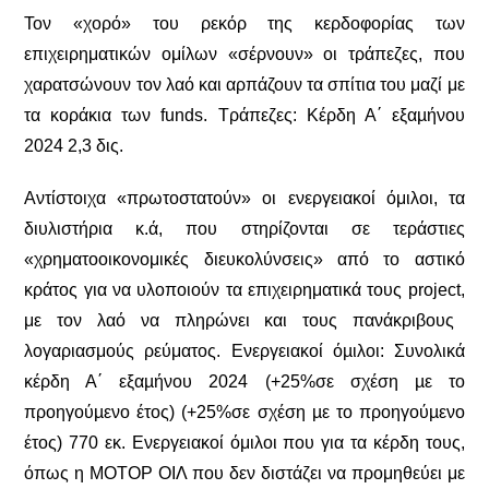
Τον «χορό» του ρεκόρ της κερδοφορίας των
επιχειρηματικών ομίλων «σέρνουν» οι τράπεζες, που
χαρατσώνουν τον λαό και αρπάζουν τα σπίτια του μαζί με
τα κοράκια των funds.
Τράπεζες: Κέρδη Α΄ εξαµήνου
2024 2,3 δις.
Αντίστοιχα «πρωτοστατούν» οι ενεργειακοί όμιλοι, τα
διυλιστήρια κ.ά, που στηρίζονται σε τεράστιες
«χρηματοοικονομικές διευκολύνσεις» από το αστικό
κράτος για να υλοποιούν τα επιχειρηματικά τους
p
roject,
με τον λαό να πληρώνει και τους πανάκριβους
λογαριασμούς ρεύματος.
Ενεργειακοί όµιλοι: Συνολικά
κέρδη Α΄ εξαµήνου 2024 (+25%σε σχέση µε το
προηγούµενο έτος) (+25%σε σχέση µε το προηγούµενο
έτος) 770 εκ. Ενεργειακοί όμιλοι που για τα κέρδη τους,
όπως η ΜΟΤΟΡ ΟΙΛ που δεν διστάζει να προμηθεύει με