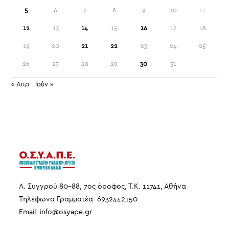
5
6
7
8
9
10
11
12
13
14
15
16
17
18
19
20
21
22
23
24
25
26
27
28
29
30
31
« Απρ
Ιούν »
Λ. Συγγρού 80-88, 7ος όροφος, Τ.Κ. 11741, Αθήνα
Τηλέφωνο Γραμματέα: 6932442150
Email:
info
@
osyape
.
gr