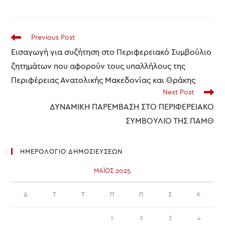
Read
Previous Post
more
Εισαγωγή για συζήτηση στο Περιφερειακό Συμβούλιο
articles
ζητημάτων που αφορούν τους υπαλλήλους της
Περιφέρειας Ανατολικής Μακεδονίας και Θράκης
Next Post
ΔΥΝΑΜΙΚΗ ΠΑΡΕΜΒΑΣΗ ΣΤΟ ΠΕΡΙΦΕΡΕΙΑΚΟ
ΣΥΜΒΟΥΛΙΟ ΤΗΣ ΠΑΜΘ
ΗΜΕΡΟΛΟΓΙΟ ΔΗΜΟΣΙΕΥΣΕΩΝ
ΜΆΙΟΣ 2025
Δ
Τ
Τ
Π
Π
Σ
Κ
1
2
3
4