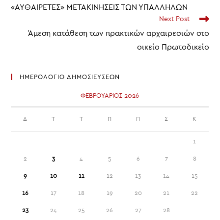
«ΑΥΘΑΙΡΕΤΕΣ» ΜΕΤΑΚΙΝΗΣΕΙΣ ΤΩΝ ΥΠΑΛΛΗΛΩΝ
Next Post
Άμεση κατάθεση των πρακτικών αρχαιρεσιών στο
οικείο Πρωτοδικείο
ΗΜΕΡΟΛΟΓΙΟ ΔΗΜΟΣΙΕΥΣΕΩΝ
ΦΕΒΡΟΥΆΡΙΟΣ 2026
Δ
Τ
Τ
Π
Π
Σ
Κ
1
2
3
4
5
6
7
8
9
10
11
12
13
14
15
16
17
18
19
20
21
22
23
24
25
26
27
28