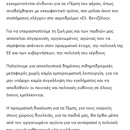
εγκυμονούνται κίνδυνοι για τα «Τέμπη του αέρα», όπως
αναδείχθηκαν με εκκωφαντικό τρόπο, στο μπλακ άουτ του
συστήματος ελέγχου στο αεροδρόμιο «Ελ. Βενιζέλος».
Για να υπερασπιστούμε τη ζωή μας και των παιδιών μας
απαιτείται σύγκρουση, οργανωμένος αγώνας που να
στρέφεται απέναντι στον πραγματικό ένοχο, την πολιτική της
ΕΕ και των κυβερνήσεων, την πολιτική του κέρδους.
Παλεύουμε για αποκλειστικά δημόσιες σιδηροδρομικές
μεταφορές χωρίς καμία εμπορευματική λειτουργία, για να
μην υπάρχει καμία συγκάλυψη του εγκλήματος και να
αποδοθούν οι ποινικές και πολιτικές ευθύνες σε όλους
όσους εμπλέκονται.
Η πραγματική δικαίωση για τα Τέμπη, για τους νεκρούς
στους χώρους δουλειάς, για τα παιδιά μας, θα έρθει μέσα
από τον οργανωμένο αγώνα για να ανατραπεί η πολιτική
που γεννά καθημερινά νέα εγκλήματα.