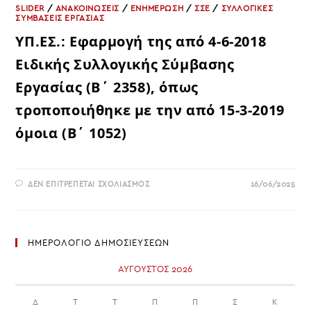
SLIDER
/
ΑΝΑΚΟΙΝΩΣΕΙΣ
/
ΕΝΗΜΕΡΩΣΗ
/
ΣΣΕ
/
ΣΥΛΛΟΓΙΚΈΣ
ΣΥΜΒΆΣΕΙΣ ΕΡΓΑΣΊΑΣ
ΥΠ.ΕΣ.: Εφαρμογή της από 4-6-2018
Ειδικής Συλλογικής Σύμβασης
Εργασίας (Β΄ 2358), όπως
τροποποιήθηκε με την από 15-3-2019
όμοια (Β΄ 1052)
ΣΤΟ
ΔΕΝ ΕΠΙΤΡΈΠΕΤΑΙ ΣΧΟΛΙΑΣΜΌΣ
16/06/2025
ΥΠ.ΕΣ.:
ΕΦΑΡΜΟΓΉ
ΤΗΣ
ΑΠΌ
4-
6-
ΗΜΕΡΟΛΟΓΙΟ ΔΗΜΟΣΙΕΥΣΕΩΝ
2018
ΕΙΔΙΚΉΣ
ΣΥΛΛΟΓΙΚΉΣ
ΑΎΓΟΥΣΤΟΣ 2026
ΣΎΜΒΑΣΗΣ
ΕΡΓΑΣΊΑΣ
(Β΄
2358),
Δ
Τ
Τ
Π
Π
Σ
Κ
ΌΠΩΣ