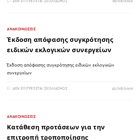
ΣΤΟ
ΔΕΝ ΕΠΙΤΡΈΠΕΤΑΙ ΣΧΟΛΙΑΣΜΌΣ
28/08/2006
ΈΡΓΑ
ΚΑΙ
ΗΜΈΡΕΣ
ΤΗΣ
ΧΡΗΣΤΉΣ
ΔΙΟΊΚΗΣΗΣ
ΤΗΣ
ΑΝΑΚΟΙΝΩΣΕΙΣ
Ν.
ΑΡΧΉΣ
Έκδοση απόφασης συγκρότησης
ΤΡΙΚΆΛΩΝ
ΚΑΙ
ειδικών εκλογικών συνεργείων
ΤΗΣ
ΠΟΛΙΤΙΚΉΣ
ΗΓΕΣΊΑΣ
ΤΟΥ
Έκδοση απόφασης συγκρότησης ειδικών εκλογικών
ΥΠΕΣΔΔΑ
συνεργείων
ΣΤΟ
ΔΕΝ ΕΠΙΤΡΈΠΕΤΑΙ ΣΧΟΛΙΑΣΜΌΣ
23/08/2006
ΈΚΔΟΣΗ
ΑΠΌΦΑΣΗΣ
ΣΥΓΚΡΌΤΗΣΗΣ
ΕΙΔΙΚΏΝ
ΕΚΛΟΓΙΚΏΝ
ΣΥΝΕΡΓΕΊΩΝ
ΑΝΑΚΟΙΝΩΣΕΙΣ
Κατάθεση προτάσεων για την
επιτροπή τροποποίησης