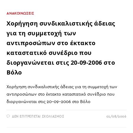
ΟΜΟΣΠΟΝΔΊΑΣ
ΜΑΣ
ΣΤΗΝ
ΕΠΙΤΡΟΠΉ
ΑΝΑΚΟΙΝΩΣΕΙΣ
ΓΙΑ
ΤΗ
Χορήγηση συνδικαλιστικής άδειας
ΣΎΝΤΑΞΗ
ΤΟΥ
για τη συμμετοχή των
ΝΈΟΥ
ΚΏΔΙΚΑ
Ν.Α.
αντιπροσώπων στο έκτακτο
καταστατικό συνέδριο που
διοργανώνεται στις 20-09-2006 στο
Βόλο
Χορήγηση συνδικαλιστικής άδειας για τη συμμετοχή των
αντιπροσώπων στο έκτακτο καταστατικό συνέδριο που
διοργανώνεται στις 20-09-2006 στο Βόλο
ΣΤΟ
ΔΕΝ ΕΠΙΤΡΈΠΕΤΑΙ ΣΧΟΛΙΑΣΜΌΣ
01/08/2006
ΧΟΡΉΓΗΣΗ
ΣΥΝΔΙΚΑΛΙΣΤΙΚΉΣ
ΆΔΕΙΑΣ
ΓΙΑ