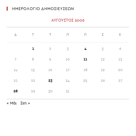
ΤΗ
ΣΥΜΜΕΤΟΧΉ
ΗΜΕΡΟΛΟΓΙΟ ΔΗΜΟΣΙΕΥΣΕΩΝ
ΤΩΝ
ΑΝΤΙΠΡΟΣΏΠΩΝ
ΣΤΟ
ΑΎΓΟΥΣΤΟΣ 2006
ΈΚΤΑΚΤΟ
ΚΑΤΑΣΤΑΤΙΚΌ
ΣΥΝΈΔΡΙΟ
ΠΟΥ
Δ
Τ
Τ
Π
Π
Σ
Κ
ΔΙΟΡΓΑΝΏΝΕΤΑΙ
ΣΤΙΣ
20-
1
2
3
4
5
6
09-
2006
ΣΤΟ
7
8
9
10
11
12
13
ΒΌΛΟ
14
15
16
17
18
19
20
21
22
23
24
25
26
27
28
29
30
31
« Μάι
Σεπ »