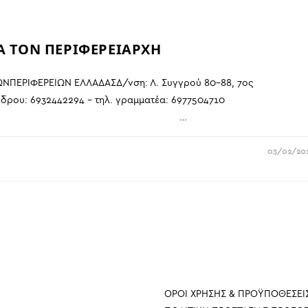
Α ΤΟΝ ΠΕΡΙΦΕΡΕΙΑΡΧΗ
ΝΠΕΡΙΦΕΡΕΙΩΝ ΕΛΛΑΔΑΣΔ/νση: Λ. Συγγρού 80-88, 7ος
ηλ. προέδρου: 6932442294 – τηλ. γραμματέα: 697750471
1/2020 …
03/02/20
ΠΛΗΡΟΦΟΡΙΕΣ
ΟΡΟΙ ΧΡΗΣΗΣ & ΠΡΟΫΠΟΘΕΣΕΙ