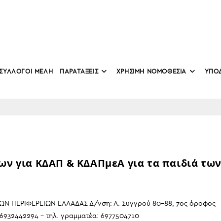
ΣΥΛΛΟΓΟΙ ΜΕΛΗ
ΠΑΡΑΤΑΞΕΙΣ
ΧΡΗΣΙΜΗ ΝΟΜΟΘΕΣΙΑ
ΥΠΟ
ων για ΚΔΑΠ & ΚΔΑΠμεΑ για τα παιδιά τω
Ν ΠΕΡΙΦΕΡΕΙΩΝ ΕΛΛΑΔΑΣ Δ/νση: Λ. Συγγρού 80-88, 7ος όροφος
. προέδρου: 6932442294 – τηλ. γραμματέα: 69775047