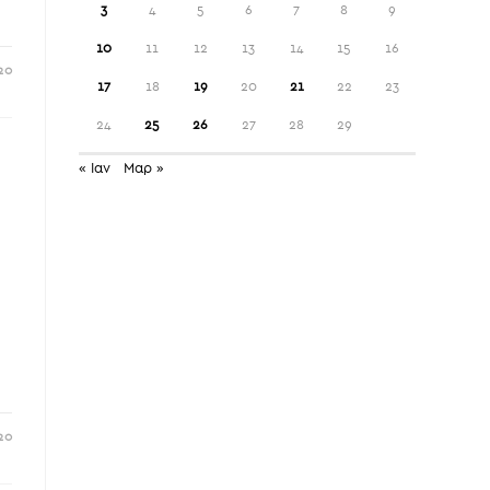
3
4
5
6
7
8
9
10
11
12
13
14
15
16
20
17
18
19
20
21
22
23
24
25
26
27
28
29
« Ιαν
Μαρ »
1
20