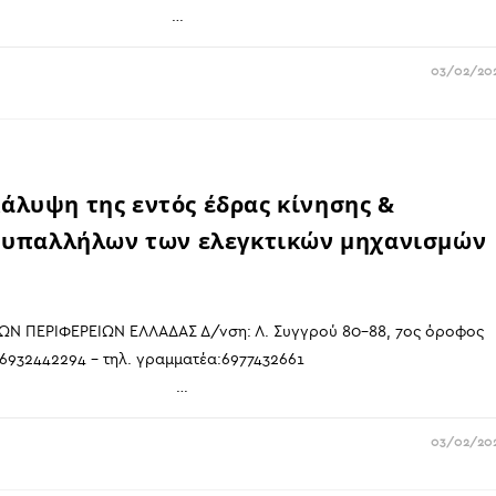
2020 …
03/02/20
άλυψη της εντός έδρας κίνησης &
ων υπαλλήλων των ελεγκτικών μηχανισμών
Ν ΠΕΡΙΦΕΡΕΙΩΝ ΕΛΛΑΔΑΣ Δ/νση: Λ. Συγγρού 80-88, 7ος όροφος
. προέδρου: 6932442294 – τηλ. γραμματέα:697743266
2020 …
03/02/20