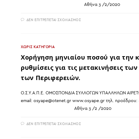
Αθήνα 3 /2/
ΣΤΟ
ΔΕΝ ΕΠΙΤΡΈΠΕΤΑΙ ΣΧΟΛΙΑΣΜΌΣ
ΘΈΜΑ:
ΑΝΑΓΚΑΊΑ
Η
ΚΆΛΥΨΗ
ΤΩΝ
ΕΞΌΔΩΝ
ΧΩΡΊΣ ΚΑΤΗΓΟΡΊΑ
ΓΙΑ
ΚΔΑΠ
Χορήγηση μηνιαίου ποσού για την κ
&
ΚΔΑΠΜΕΑ
ΓΙΑ
ρυθμίσεις για τις μετακινήσεις τ
ΤΑ
ΠΑΙΔΙΆ
των Περιφερειών.
ΤΩΝ
ΕΡΓΑΖΟΜΈΝΩΝ
ΣΤΙΣ
ΠΕΡΙΦΈΡΕΙΕΣ.
Ο.Σ.Υ.Α.Π.Ε. ΟΜΟΣΠΟΝΔΙΑ ΣΥΛΛΟΓΩΝ ΥΠΑΛΛΗΛΩΝ ΑΙΡΕΤΩ
email: osyape@otenet.gr www.osyape.gr τηλ
Αθήνα 3 /2 /
ΣΤΟ
ΔΕΝ ΕΠΙΤΡΈΠΕΤΑΙ ΣΧΟΛΙΑΣΜΌΣ
ΧΟΡΉΓΗΣΗ
ΜΗΝΙΑΊΟΥ
ΠΟΣΟΎ