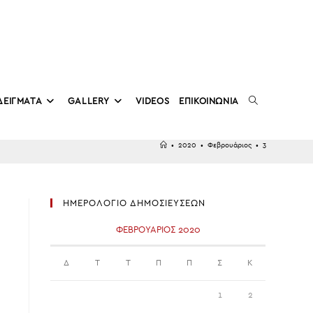
TOGGLE
ΔΕΙΓΜΑΤΑ
GALLERY
VIDEOS
ΕΠΙΚΟΙΝΩΝΙΑ
•
2020
•
Φεβρουάριος
•
3
WEBSITE
ΗΜΕΡΟΛΟΓΙΟ ΔΗΜΟΣΙΕΥΣΕΩΝ
SEARCH
ν
ΦΕΒΡΟΥΆΡΙΟΣ 2020
Δ
Τ
Τ
Π
Π
Σ
Κ
1
2
10