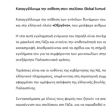
Καταγγέλλουμε την επίθεση στον στολίσκο Global Sumud Fl
Καταγγέλλουμε την επίθεση των ενόπλων δυνάμεων του 
και στο ελληνικό πλοίο
«Οξυγόνο»
, που μετέφερε ανθρωπ
Η νέα αυτή εγκληματική ενέργεια του Ισραήλ είναι συνέ
το μακελειό στη Γάζα και εντείνει την επιθετικότητά του
καταστροφή. Αποθρασύνεται από τα σχέδια και τη στήρι
εγκλήματα του για τα συμφέροντα των μονοπωλίων στην 
ανεξάρτητο Παλαιστινιακό κράτος.
Τεράστιες είναι και οι ευθύνες της κυβέρνησης της ΝΔ, π
ελληνικού πληρώματος, επιμένοντας στη στρατηγική συμμ
εφαρμόσει την ομόφωνη απόφαση της ελληνικής βουλής 
Παλαιστίνης.
Συντασσόμαστε με όλους τους φορείς που ζητούν να απ
προσέγγιση του στολίσκου στη Γάζα, για να παραδοθεί η