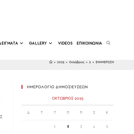
TOGGLE
ΔΕΙΓΜΑΤΑ
GALLERY
VIDEOS
ΕΠΙΚΟΙΝΩΝΙΑ
•
2025
•
Οκτώβριος
•
2
•
ΕΝΗΜΕΡΩΣΗ
WEBSITE
ΗΜΕΡΟΛΟΓΙΟ ΔΗΜΟΣΙΕΥΣΕΩΝ
SEARCH
ΟΚΤΏΒΡΙΟΣ 2025
Δ
Τ
Τ
Π
Π
Σ
Κ
ΙΣ
1
2
3
4
5