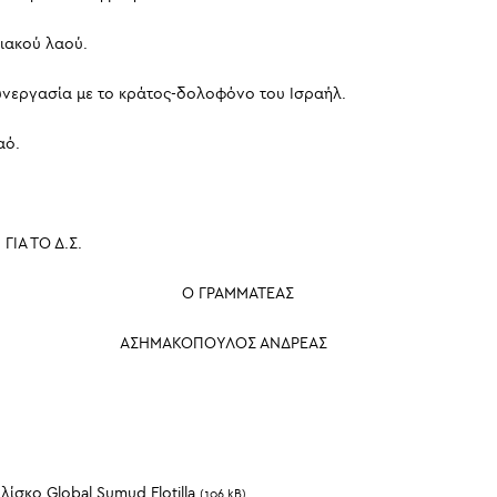
νιακού λαού.
 συνεργασία με το κράτος-δολοφόνο του Ισραήλ.
αό.
ΓΙΑ ΤΟ Δ.Σ.
Σ Ο ΓΡΑΜΜΑΤΕΑΣ
 ΑΣΗΜΑΚΟΠΟΥΛΟΣ ΑΝΔΡΕΑΣ
ίσκο Global Sumud Flotilla
(106 kB)