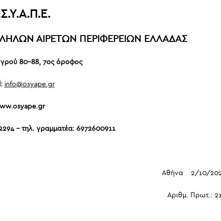
Σ.Υ.Α.Π.Ε
.
ΛΗΛΩΝ ΑΙΡΕΤΩΝ
ΠΕΡΙΦΕΡΕΙΩΝ ΕΛΛΑΔΑΣ
γγρού 80-88, 7ος όροφος
l:
info@osyape.gr
ww.osyape.gr
2294 – τηλ. γραμματέα: 6972600911
Αθήνα 2/10/202
Αριθμ. Πρωτ.: 21