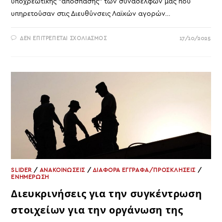
υποχρεωτικής “απόσπασης” των συναδέλφων μας που
υπηρετούσαν στις Διευθύνσεις Λαϊκών αγορών…
ΣΤΟ
ΔΕΝ ΕΠΙΤΡΈΠΕΤΑΙ ΣΧΟΛΙΑΣΜΌΣ
17/10/2025
ΝΑ
ΕΞΑΣΦΑΛΙΣΤΕΙ
ΑΠΡΟΣΚΟΠΤΑ
Η
ΜΙΣΘΟΔΟΣΙΑ
ΤΩΝ
ΑΠΟΣΠΑΣΜΕΝΩΝ
ΣΥΝΑΔΕΛΦΩΝ
ΜΑΣ
ΣΤΟΥΣ
ΦΟΡΕΙΣ
ΛΑΙΚΩΝ
ΑΓΟΡΩΝ
SLIDER
/
ΑΝΑΚΟΙΝΩΣΕΙΣ
/
ΔΙΑΦΟΡΑ ΕΓΓΡΑΦΑ/ΠΡΟΣΚΛΗΣΕΙΣ
/
ΕΝΗΜΕΡΩΣΗ
Διευκρινήσεις για την συγκέντρωση
στοιχείων για την οργάνωση της