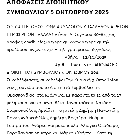
ΑΠΟΦΑΣΕΙΣ ΔΙΟΙΚΗΤΙΚΟΥ
ΣΥΜΒΟΥΛΙΟΥ 5 ΟΚΤΩΒΡΙΟΥ 2025
Ο.Σ.Υ.Α.Π.Ε. ΟΜΟΣΠΟΝΔΙΑ ΣΥΛΛΟΓΩΝ ΥΠΑΛΛΗΛΩΝ ΑΙΡΕΤΩΝ
ΠΕΡΙΦΕΡΕΙΩΝ ΕΛΛΑΔΑΣ Δ/νση: Λ. Συγγρού 80-88, 7ος
όροφος email: info@osyape.gr www.osyape.gr τηλ.
προέδρου: 6932442294 – τηλ. γραμματέα: 6972600911
Αθήνα 12/10/2025
Αριθμ. Πρωτ.: 212 ΑΠΟΦΑΣΕΙΣ
ΔΙΟΙΚΗΤΙΚΟΥ ΣΥΜΒΟΥΛΙΟΥ 5 ΟΚΤΩΒΡΙΟΥ 2025
Συναδέλφισσες, συνάδελφοι Την Κυριακή 5 Οκτωβρίου
2025, συνεδρίασε το Διοικητικό Συμβούλιο της
Ομοσπονδίας, στα Ιωάννινα, με παρόντα τα 11 από τα 13
μέλη και συγκεκριμένα: Βέτα Πανουτσάκου, Νατάσα
Σταμκοπούλου, Αριάδνη Παγανέλη, Δημήτρη Παγωνίδη,
Γιάννη Ανδρεαδέλλη, Δημήτρη Βαζούρα, Μπάμπη
Ευστρατίου, Ανδρέα Ασημακόπουλο, Αλιόγκα Θεόδωρο,
Καραθανάση Δημήτρη και Μάρκου Χρήστο. Κατά τη