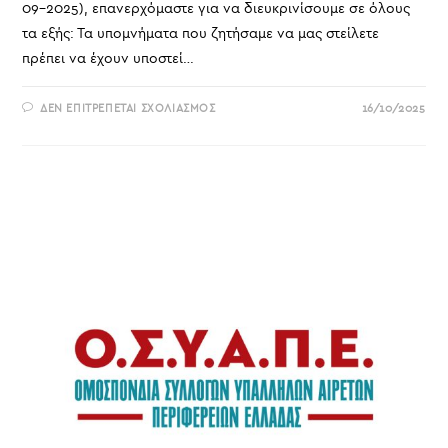
09-2025), επανερχόμαστε για να διευκρινίσουμε σε όλους
τα εξής: Τα υπομνήματα που ζητήσαμε να μας στείλετε
πρέπει να έχουν υποστεί…
ΣΤΟ
ΔΕΝ ΕΠΙΤΡΈΠΕΤΑΙ ΣΧΟΛΙΑΣΜΌΣ
16/10/2025
ΔΙΕΥΚΡΙΝΉΣΕΙΣ
ΓΙΑ
ΤΗΝ
ΣΥΓΚΈΝΤΡΩΣΗ
ΣΤΟΙΧΕΊΩΝ
ΓΙΑ
ΤΗΝ
ΟΡΓΆΝΩΣΗ
ΤΗΣ
ΠΑΡΈΜΒΑΣΉΣ
ΜΑΣ
ΣΤΗ
ΜΌΝΙΜΗ
ΕΠΙΤΡΟΠΉ
ΓΝΩΜΟΔΟΤΙΚΟΎ
ΧΑΡΑΚΤΉΡΑ
ΤΟΥ
ΕΠΙΔΌΜΑΤΟΣ
ΕΠΙΚΊΝΔΥΝΗΣ
ΚΑΙ
ΑΝΘΥΓΙΕΙΝΉΣ
ΕΡΓΑΣΊΑΣ