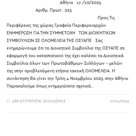
Αθήνα 17 /10/2025
Αριθμ. Πρωτ.: 225
Προς Τις
Περιφέρειες της χώρας Γραφεία Περιφερειαρχών
ΕΝΗΜΕΡΩΣΗ ΓΙΑ ΤΗΝ ΣΥΜΜΕΤΟΧΗ ΤΩΝ ΔΙΟΙΚΗΤΙΚΩΝ
ΣΥΜΒΟΥΛΙΩΝ ΣΕ ΟΛΟΜΕΛΕΙΑ ΤΗΣ ΟΣΥΑΠΕ Σας
ενημερώνουμε ότι το Διοικητικό Συμβούλιο της ΟΣΥΑΠΕ σε
εφαρμογή του καταστατικού της έχει καλέσει τα Διοικητικά
Συμβούλια όλων των Πρωτοβάθμιων Συλλόγων – μελών
της στην προβλεπόμενη ετήσια τακτική ΟΛΟΜΕΛΕΙΑ. Η
συνάντηση θα γίνει την Τρίτη 4 Νοεμβρίου 2025 στην Αθήνα.
Παρακαλούμε όπως ενημερώσετε σχετικά…
ΣΤΟ
ΔΕΝ ΕΠΙΤΡΈΠΕΤΑΙ ΣΧΟΛΙΑΣΜΌΣ
17/10/2025
ΕΝΗΜΕΡΩΣΗ
ΓΙΑ
ΤΗΝ
ΣΥΜΜΕΤΟΧΗ
ΤΩΝ
ΔΙΟΙΚΗΤΙΚΩΝ
ΣΥΜΒΟΥΛΙΩΝ
ΣΕ