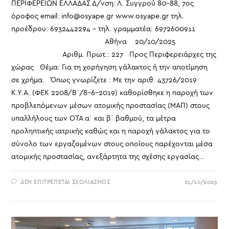
ΠΕΡΙΦΕΡΕΙΩΝ ΕΛΛΑΔΑΣ Δ/νση: Λ. Συγγρού 80-88, 7ος
όροφος email: info@osyape.gr www.osyape.gr τηλ.
προέδρου: 6932442294 – τηλ. γραμματέα: 6972600911
Αθήνα 20/10/2025
Αριθμ. Πρωτ.: 227 Προς Περιφερειάρχες της
χώρας Θέμα: Για τη χορήγηση γάλακτος ή την αποτίμηση
σε χρήμα. Όπως γνωρίζετε : Με την αριθ. 43726/2019
Κ.Υ.Α. (ΦΕΚ 2208/Β΄/8-6-2019) καθορίσθηκε η παροχή των
προβλεπόμενων μέσων ατομικής προστασίας (ΜΑΠ) στους
υπαλλήλους των ΟΤΑ α΄ και β΄ βαθμού, τα μέτρα
προληπτικής ιατρικής καθώς και η παροχή γάλακτος για το
σύνολο των εργαζομένων στους οποίους παρέχονται μέσα
ατομικής προστασίας, ανεξάρτητα της σχέσης εργασίας…
ΣΤΟ
ΔΕΝ ΕΠΙΤΡΈΠΕΤΑΙ ΣΧΟΛΙΑΣΜΌΣ
21/10/2025
ΓΙΑ
ΤΗ
ΧΟΡΉΓΗΣΗ
ΓΆΛΑΚΤΟΣ
Ή Τ
ΗΝ Α
ΠΟΤΊΜΗΣΗ Σ