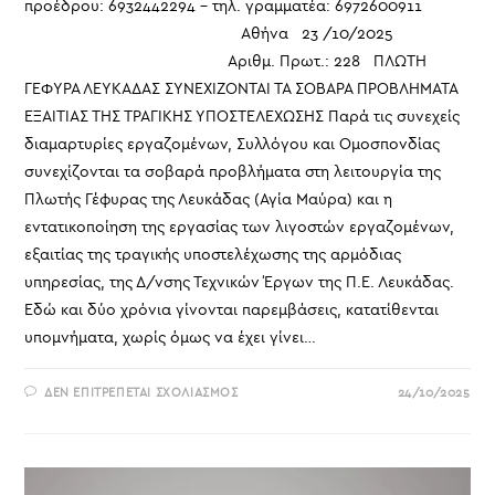
προέδρου: 6932442294 – τηλ. γραμματέα: 6972600911
Αθήνα 23 /10/2025
Αριθμ. Πρωτ.: 228 ΠΛΩΤΗ
ΓΕΦΥΡΑ ΛΕΥΚΑΔΑΣ ΣΥΝΕΧΙΖΟΝΤΑΙ ΤΑ ΣΟΒΑΡΑ ΠΡΟΒΛΗΜΑΤΑ
ΕΞΑΙΤΙΑΣ ΤΗΣ ΤΡΑΓΙΚΗΣ ΥΠΟΣΤΕΛΕΧΩΣΗΣ Παρά τις συνεχείς
διαμαρτυρίες εργαζομένων, Συλλόγου και Ομοσπονδίας
συνεχίζονται τα σοβαρά προβλήματα στη λειτουργία της
Πλωτής Γέφυρας της Λευκάδας (Αγία Μαύρα) και η
εντατικοποίηση της εργασίας των λιγοστών εργαζομένων,
εξαιτίας της τραγικής υποστελέχωσης της αρμόδιας
υπηρεσίας, της Δ/νσης Τεχνικών Έργων της Π.Ε. Λευκάδας.
Εδώ και δύο χρόνια γίνονται παρεμβάσεις, κατατίθενται
υπομνήματα, χωρίς όμως να έχει γίνει…
ΣΤΟ
ΔΕΝ ΕΠΙΤΡΈΠΕΤΑΙ ΣΧΟΛΙΑΣΜΌΣ
24/10/2025
ΠΛΩΤΗ
ΓΕΦΥΡΑ
ΛΕΥΚΑΔΑΣ
ΣΥΝΕΧΙΖΟΝΤΑΙ
ΤΑ
ΣΟΒΑΡΑ
ΠΡΟΒΛΗΜΑΤΑ