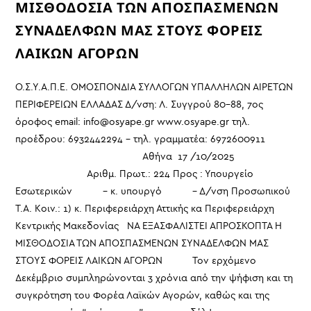
ΜΙΣΘΟΔΟΣΙΑ ΤΩΝ ΑΠΟΣΠΑΣΜΕΝΩΝ
ΣΥΝΑΔΕΛΦΩΝ ΜΑΣ ΣΤΟΥΣ ΦΟΡΕΙΣ
ΛΑΙΚΩΝ ΑΓΟΡΩΝ
Ο.Σ.Υ.Α.Π.Ε. ΟΜΟΣΠΟΝΔΙΑ ΣΥΛΛΟΓΩΝ ΥΠΑΛΛΗΛΩΝ ΑΙΡΕΤΩΝ
ΠΕΡΙΦΕΡΕΙΩΝ ΕΛΛΑΔΑΣ Δ/νση: Λ. Συγγρού 80-88, 7ος
όροφος email: info@osyape.gr www.osyape.gr τηλ.
προέδρου: 6932442294 – τηλ. γραμματέα: 6972600911
Αθήνα 17 /10/2025
Αριθμ. Πρωτ.: 224 Προς : Υπουργείο
Εσωτερικών - κ. υπουργό - Δ/νση Προσωπικού
Τ.Α. Κοιν.: 1) κ. Περιφερειάρχη Αττικής κα Περιφερειάρχη
Κεντρικής Μακεδονίας ΝΑ ΕΞΑΣΦΑΛΙΣΤΕΙ ΑΠΡΟΣΚΟΠΤΑ Η
ΜΙΣΘΟΔΟΣΙΑ ΤΩΝ ΑΠΟΣΠΑΣΜΕΝΩΝ ΣΥΝΑΔΕΛΦΩΝ ΜΑΣ
ΣΤΟΥΣ ΦΟΡΕΙΣ ΛΑΙΚΩΝ ΑΓΟΡΩΝ Τον ερχόμενο
Δεκέμβριο συμπληρώνονται 3 χρόνια από την ψήφιση και τη
συγκρότηση του Φορέα Λαϊκών Αγορών, καθώς και της