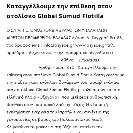
Καταγγέλλουμε την επίθεση στον
στολίσκο Global Sumud Flotilla
Ο.Σ.Υ.Α.Π.Ε. ΟΜΟΣΠΟΝΔΙΑ ΣΥΛΛΟΓΩΝ ΥΠΑΛΛΗΛΩΝ
ΑΙΡΕΤΩΝ ΠΕΡΙΦΕΡΕΙΩΝ ΕΛΛΑΔΑΣ Δ/νση: Λ. Συγγρού 80-88,
7ος όροφος email: info@osyape.gr www.osyape.gr τηλ.
προέδρου: 6932442294 – τηλ. γραμματέα: 6972600911
Αθήνα 2/10/2025
Αριθμ. Πρωτ.: 210 Καταγγέλλουμε την
επίθεση στον στολίσκο Global Sumud Flotilla Καταγγέλλουμε
την επίθεση των ενόπλων δυνάμεων του Ισραήλ ενάντια
στον στολίσκο Global Sumud Flotilla, μεταξύ αυτών και στο
ελληνικό πλοίο «Οξυγόνο», που μετέφερε ανθρωπιστική
βοήθεια στον μαρτυρικό λαό της Γάζας. Η νέα αυτή
εγκληματική ενέργεια του Ισραήλ είναι συνέχεια της
γενοκτονίας σε βάρος του Παλαιστινιακού λαού.
Κλιμακώνει το μακελειό στη Γάζα και εντείνει την