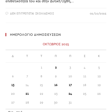
επιθετικότητά του και στην Δυτική Όχθη,…
ΣΤΟ
ΔΕΝ ΕΠΙΤΡΈΠΕΤΑΙ ΣΧΟΛΙΑΣΜΌΣ
02/10/2025
ΚΑΤΑΓΓΈΛΛΟΥΜΕ
ΤΗΝ
ΕΠΊΘΕΣΗ
ΣΤΟΝ
ΣΤΟΛΊΣΚΟ
GLOBAL
ΗΜΕΡΟΛΟΓΙΟ ΔΗΜΟΣΙΕΥΣΕΩΝ
SUMUD
FLOTILLA
ΟΚΤΏΒΡΙΟΣ 2025
Δ
Τ
Τ
Π
Π
Σ
Κ
1
2
3
4
5
6
7
8
9
10
11
12
13
14
15
16
17
18
19
20
21
22
23
24
25
26
27
28
29
30
31