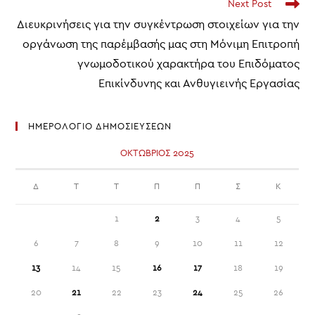
Next Post
Διευκρινήσεις για την συγκέντρωση στοιχείων για την
οργάνωση της παρέμβασής μας στη Μόνιμη Επιτροπή
γνωμοδοτικού χαρακτήρα του Επιδόματος
Επικίνδυνης και Ανθυγιεινής Εργασίας
ΗΜΕΡΟΛΟΓΙΟ ΔΗΜΟΣΙΕΥΣΕΩΝ
ΟΚΤΏΒΡΙΟΣ 2025
Δ
Τ
Τ
Π
Π
Σ
Κ
1
2
3
4
5
6
7
8
9
10
11
12
13
14
15
16
17
18
19
20
21
22
23
24
25
26