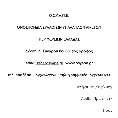
Ο.Σ.Υ.Α.Π.Ε
.
ΟΜΟΣΠΟΝΔΙΑ ΣΥΛΛΟΓΩΝ ΥΠΑΛΛΗΛΩΝ ΑΙΡΕΤΩΝ
ΠΕΡΙΦΕΡΕΙΩΝ ΕΛΛΑΔΑΣ
Δ/νση: Λ. Συγγρού 80-88, 7ος όροφος
email:
info@osyape.gr
www.osyape.gr
τηλ. προέδρου: 6932442294 – τηλ. γραμματέα: 6972600911
Αθήνα 12 /10/2025
Αριθμ. Πρωτ.: 213
Προς