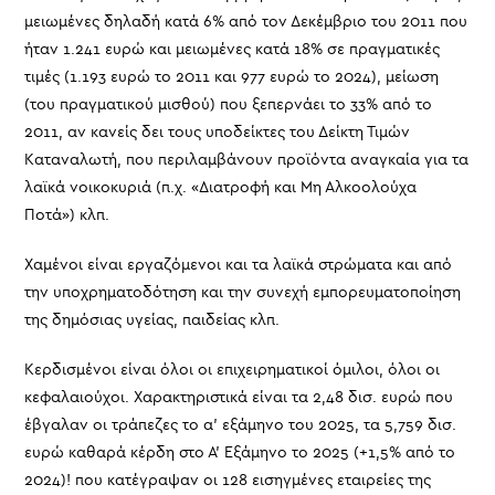
μειωμένες δηλαδή κατά 6% από τον Δεκέμβριο του 2011 που
ήταν 1.241 ευρώ και μειωμένες κατά 18% σε πραγματικές
τιμές (1.193 ευρώ το 2011 και 977 ευρώ το 2024), μείωση
(του πραγματικού μισθού) που ξεπερνάει το 33% από το
2011, αν κανείς δει τους υποδείκτες του Δείκτη Τιμών
Καταναλωτή, που περιλαμβάνουν προϊόντα αναγκαία για τα
λαϊκά νοικοκυριά (π.χ. «Διατροφή και Μη Αλκοολούχα
Ποτά») κλπ.
Χαμένοι είναι εργαζόμενοι και τα λαϊκά στρώματα και από
την υποχρηματοδότηση και την συνεχή εμπορευματοποίηση
της δημόσιας υγείας, παιδείας κλπ.
Κερδισμένοι είναι όλοι οι επιχειρηματικοί όμιλοι, όλοι οι
κεφαλαιούχοι. Χαρακτηριστικά είναι τα 2,48 δισ. ευρώ που
έβγαλαν οι τράπεζες το α’ εξάμηνο του 2025, τα 5,759 δισ.
ευρώ καθαρά κέρδη στο Α’ Εξάμηνο το 2025 (+1,5% από το
2024)! που κατέγραψαν οι 128 εισηγμένες εταιρείες της