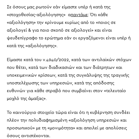
Σε όσους μας ρωτούν εάν είμαστε υπέρ ή κατά της
«στοχοθεσίας-αξιολόγησης» α
παντάμε
: Ότι κάθε
«αξιολόγηση» την κρίνουμε κυρίως από το «ποιος σε
αξιολογεί & για ποιο σκοπό σε αξιολογεί» και είναι
ψευδεπίγραφο το ερώτημα εάν οι εργαζόμενοι είναι υπέρ ή
κατά της «αξιολόγησης».
Είμαστε κατά του ν.4940/2022, κατά των αντιλαϊκών στόχων
που θέτει, κατά των διαδικασιών και των διάτρητων και
υποκειμενικών κρίσεων, κατά της συγκάλυψης της τραγικής
υποστελέχωσης των υπηρεσιών, κατά της απόδοσης
ευθυνών για κάθε στραβό που συμβαίνει στον «τελευταίο
μοχλό της άμαξας».
Το καινούργιο στοιχείο τώρα είναι ότι η κυβέρνηση συνδέει
πλέον την πολυδιαφημισμένη «αξιολόγηση υπηρεσιών και
προσωπικού» με τη «μονιμότητα» και απειλεί με απολύσεις
όσους αντιστέκονται.