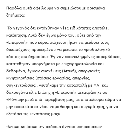
Παρόλα αυτά οφείλουμε να σημειώσουμε ορισμένα
ζητήματα:
-Το γεγονός ότι εντάχθηκαν νέες ειδικότητες αποτελεί
κατάκτηση. Αυτό δεν έγινε μόνο του, ούτε από την
«Επιτροπή», που κύρια στόχευση ήταν να μειώσει τους
δικαιούχους, προκειμένου να μειώσει το «μισθολογικό
κόστος του δημοσίου». Έγιναν επανειλημμένες παρεμβάσεις,
κατατέθηκαν υπομνήματα με επιχειρηματολογία και
δεδομένα, έγιναν συσκέψεις (Αττική), απεργιακές
κινητοποιήσεις (στάσεις εργασίας, απεργίες,
συγκεντρώσεις), γευτήκαμε την καταστολή με ΜΑΤ και
δακρυγόνα κλπ. Επίσης η «Επιτροπή» μετατράπηκε σε
«Μόνιμη» μετά από παρέμβασή μας, με αποτέλεσμα τώρα να
μην απαιτείται εκ νέου νομοθέτηση και συγκρότηση, για να
εξετάσει τις «ενστάσεις μας».
-Αντιμετωπίσαμε την σκόπιμη άγνοια υπηρεσιακών