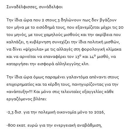
Συναδέλφισσες, συνάδελφοι
Την ίδια ώρα που 2 στους 3 δηλώνουν πως δεν βγάζουν
τον μήνα με το εισόδημά τους, που εξανεμίζεται μέχρι τις 20
του μηνός, με τους χαμηλούς μισθούς και την ακρίβεια που
καλπάζει, η κυβέρνηση συνεχίζει την ίδια πολιτική μισθών,
να δίνει «ψίχουλα» με τις αλλαγές στη φορολογική κλίμακα
ο
ο
και να αρνείται να επαναφέρει τον 13
και 14
μισθό, να
καταργήσει την εισφορά αλληλεγγύης κλπ.
Την ίδια ώρα όμως παραμένει γαλαντόμα απέναντι στους
επιχειρηματίες και τα κέρδη τους, πανηγυρίζοντας για την
«ανάπτυξη»!!! Και μόνο στις τελευταίες εξαγγελίες κάθε
εργαζόμενος βλέπει:
-2,3 δισ. για την πολεμική οικονομία μόνο το 2026,
-800 εκατ. ευρώ για την ενεργειακή αναβάθμιση,