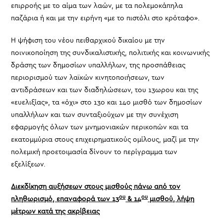
επιρροής με το αίμα των λαών, με τα πολεμοκάπηλα
παζάρια ή και με την ειρήνη «με το πιστόλι στο κρόταφο».
Η ψήφιση του νέου πειθαρχικού δικαίου με την
ποινικοποίηση της συνδικαλιστικής, πολιτικής και κοινωνικής
δράσης των δημοσίων υπαλλήλων, της προσπάθειας
περιορισμού των λαϊκών κινητοποιήσεων, των
αντιδράσεων και των διαδηλώσεων, του 13ωρου και της
«ευελιξίας», τα «όχι» στο 13ο και 14ο μισθό των δημοσίων
υπαλλήλων και των συνταξιούχων με την συνέχιση
εφαρμογής όλων των μνημονιακών περικοπών και τα
εκατομμύρια στους επιχειρηματικούς ομίλους, μαζί με την
πολεμική προετοιμασία δίνουν το περίγραμμα των
εξελίξεων.
Διεκδίκηση αυξήσεων στους μισθούς πάνω από τον
ου
ου
πληθωρισμό, επαναφορά των 13
& 14
μισθού, λήψη
μέτρων κατά της ακρίβειας