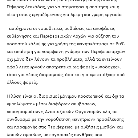
Γέφυρας Λευκάδας, για να σταματήσει η απαίτηση και η
πίεση στους εργαζόμενους για 6μερη και 7μερη εργασία.
Ταυτόχρονα οι νομοθετικές ρυθμίσεις και αποφάσεις
κυβέρνησης και Περιφερειακών Αρχών για αύξηση του
ποσοστού κάλυψης για χρήση της «κινητικότητας» σε 80%
και απαίτηση για «σύμφωνη γνώμη» των Περιφερειαρχών
όχι μόνο δεν λύνουν τα προβλήματα, αλλά τα εντείνουν
αφού λειτουργούν αποτρεπτικά ως φορείς «υποδοχής»,
τόσο για νέους διορισμούς, όσο και για «μετατάξεις» από
άλλους φορείς.
Η λύση είναι οι διορισμοί μόνιμου προσωπικού και όχι τα
«μπαλώματα» μέσω διαφόρων συμβάσεων,
«προγραμμάτων», Αναπτυξιακών Οργανισμών κλπ, σε
συνδυασμό με την νομοθέτηση «κινήτρων» προσέλκυσης
και παραμονής στις Περιφέρειες, με αυξήσεις μισθών και
λοιπών αμοιβών, με εργασιακές συνθήκες που