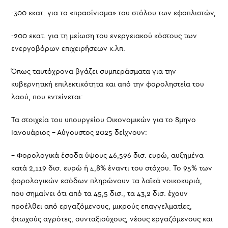
-300 εκατ. για το «πρασίνισμα» του στόλου των εφοπλιστών,
-200 εκατ. για τη μείωση του ενεργειακού κόστους των
ενεργοβόρων επιχειρήσεων κ.λπ.
Όπως ταυτόχρονα βγάζει συμπεράσματα για την
κυβερνητική επιλεκτικότητα και από την φοροληστεία του
λαού, που εντείνεται:
Τα στοιχεία του υπουργείου Οικονομικών για το 8μηνο
Ιανουάριος – Αύγουστος 2025 δείχνουν:
– Φορολογικά έσοδα ύψους 46,596 δισ. ευρώ, αυξημένα
κατά 2,119 δισ. ευρώ ή 4,8% έναντι του στόχου. Το 95% των
φορολογικών εσόδων πληρώνουν τα λαϊκά νοικοκυριά,
που σημαίνει ότι από τα 45,5 δισ., τα 43,2 δισ. έχουν
προέλθει από εργαζόμενους, μικρούς επαγγελματίες,
φτωχούς αγρότες, συνταξιούχους, νέους εργαζόμενους και