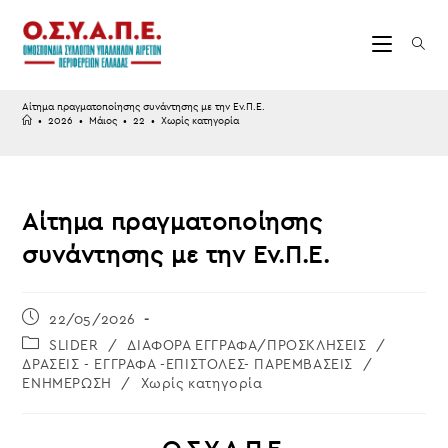
Skip
to
content
Αίτημα πραγματοποίησης συνάντησης με την Εν.Π.Ε.
•
2026
•
Μάιος
•
22
•
Χωρίς κατηγορία
Αίτημα πραγματοποίησης
συνάντησης με την Εν.Π.Ε.
Post
22/05/2026
published:
Post
SLIDER
/
ΔΙΑΦΟΡΑ ΕΓΓΡΑΦΑ/ΠΡΟΣΚΛΗΣΕΙΣ
/
category:
ΔΡΑΣΕΙΣ - ΕΓΓΡΑΦΑ -ΕΠΙΣΤΟΛΕΣ- ΠΑΡΕΜΒΑΣΕΙΣ
/
ΕΝΗΜΕΡΩΣΗ
/
Χωρίς κατηγορία