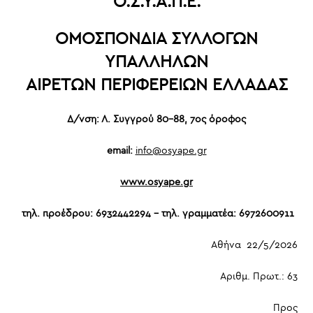
Ο.Σ.Υ.Α.Π.Ε
.
ΟΜΟΣΠΟΝΔΙΑ ΣΥΛΛΟΓΩΝ
ΥΠΑΛΛΗΛΩΝ
ΑΙΡΕΤΩΝ
ΠΕΡΙΦΕΡΕΙΩΝ ΕΛΛΑΔΑΣ
Δ/νση: Λ. Συγγρού 80-88, 7ος όροφος
email
:
info@osyape.gr
www.osyape.gr
τηλ. προέδρου: 6932442294 – τηλ. γραμματέα: 6972600911
Αθήνα 22/5/2026
Αριθμ. Πρωτ.: 63
Προς