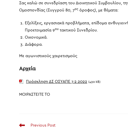
Σας καλώ σε συνεδρίαση του Διοικητικού Συμβουλίου, τ
ος
Ομοσπονδίας (Συγγρού 80, 7
όροφος), με θέματα:
Εξελίξεις, εργασιακά προβλήματα, επίδομα ανθυγιειν
ου
Προετοιμασία 9
τακτικού Συνεδρίου.
Οικονομικά.
Διάφορα.
Με αγωνιστικούς χαιρετισμούς
Αρχεία
Πρόσκληση ΔΣ ΟΣΥΑΠΕ 7.2.2022
(430 kB)
ΜΟΙΡΑΣΤΕΙΤΕ ΤΟ
Read
Previous Post