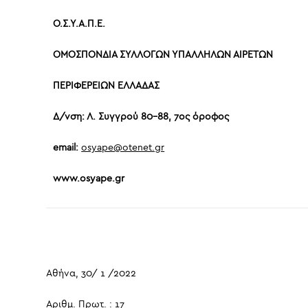
Ο.Σ.Υ.Α.Π.Ε
.
ΟΜΟΣΠΟΝΔΙΑ ΣΥΛΛΟΓΩΝ ΥΠΑΛΛΗΛΩΝ ΑΙΡΕΤΩΝ
ΠΕΡΙΦΕΡΕΙΩΝ ΕΛΛΑΔΑΣ
Δ/νση: Λ. Συγγρού 80-88, 7ος όροφος
email:
osyape@otenet.gr
www.osyape.gr
Αθήνα, 30/ 1 /2022
Αριθμ. Πρωτ. : 17