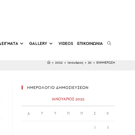
TOGGLE
ΔΕΙΓΜΑΤΑ
GALLERY
VIDEOS
ΕΠΙΚΟΙΝΩΝΙΑ
•
2022
•
Ιανουάριος
•
30
•
ΕΝΗΜΕΡΩΣΗ
WEBSITE
ΗΜΕΡΟΛΟΓΙΟ ΔΗΜΟΣΙΕΥΣΕΩΝ
SEARCH
ΙΑΝΟΥΆΡΙΟΣ 2022
Δ
Τ
Τ
Π
Π
Σ
Κ
1
2