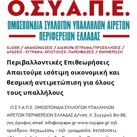
ΓΡΑΜΜΑΤΕΑΣ
ΤΟΥ
ΣΥΛΛΟΓΟΥ
ΥΠΑΛΛΗΛΩΝ
ΤΟΥ
ΜΕΤΟΧΙΚΟΥ
ΤΑΜΕΙΟΥ
ΠΟΛΙΤΙΚΩΝ
ΥΠΑΛΛΗΛΩΝ
SLIDER
/
ΑΝΑΚΟΙΝΩΣΕΙΣ
/
ΔΙΑΦΟΡΑ ΕΓΓΡΑΦΑ/ΠΡΟΣΚΛΗΣΕΙΣ
/
ΔΡΑΣΕΙΣ - ΕΓΓΡΑΦΑ -ΕΠΙΣΤΟΛΕΣ- ΠΑΡΕΜΒΑΣΕΙΣ
/
ΕΝΗΜΕΡΩΣΗ
Περιβαλλοντικές Επιθεωρήσεις
Απαιτούμε ισότιμη οικονομική και
θεσμική αντιμετώπιση για όλους
τους υπαλλήλους
Ο.Σ.Υ.Α.Π.Ε. ΟΜΟΣΠΟΝΔΙΑ ΣΥΛΛΟΓΩΝ ΥΠΑΛΛΗΛΩΝ
ΑΙΡΕΤΩΝ ΠΕΡΙΦΕΡΕΙΩΝ ΕΛΛΑΔΑΣ Δ/νση: Λ. Συγγρού 80-88,
7ος όροφος email: info@osyape.gr www.osyape.gr τηλ.
προέδρου: 6932442294 – τηλ. γραμματέα: 6972600911