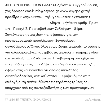
ΑΙΡΕΤΩΝ ΠΕΡΙΦΕΡΕΙΩΝ ΕΛΛΑΔΑΣ Δ/νση: Λ. Συγγρού 80-88,
7ος όροφος email: info@osyape.gr www.osyape.gr τηλ.
προέδρου: 6932442294 – τηλ. γραμματέα: 6972600911
Αθήνα 9/7/2025 Αριθμ. Πρωτ.:
191 Προς Δ.Σ. Πρωτοβάθμιων Συλλόγων Θέμα:
Συγκέντρωση στοιχείων – αποφάσεων για τον
προγραμματισμό προσλήψεων. Συνάδελφοι,
συναδέλφισσες Όπως όλοι γνωρίζουμε απαραίτητο στοιχείο
για ολοκληρωμένες παρεμβάσεις αποτελεί η πλήρης γνώση
και ανάδειξη των δεδομένων. Η κυβέρνηση συνεχίζει να
εφαρμόζει για τις προσλήψεις στο δημόσιο τομέα το 1/1,
αφήνοντας να εννοηθεί ότι όποιος υπάλληλος
συνταξιοδοτείται, αντικαθίσταται…. Κρύβει όμως ότι η
επιλογή αυτή αφήνει άθικτες τις τεράστιες τρύπες που
υπάρχουν από τις συνταξιοδοτήσεις των προηγούμενων…
ΣΤΟ
ΔΕΝ ΕΠΙΤΡΈΠΕΤΑΙ ΣΧΟΛΙΑΣΜΌΣ
10/07/2025
ΣΥΓΚΈΝΤΡΩΣΗ
ΣΤΟΙΧΕΊΩΝ