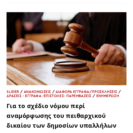
–
ΑΠΟΦΆΣΕΩΝ
ΓΙΑ
ΤΟΝ
ΠΡΟΓΡΑΜΜΑΤΙΣΜΌ
ΠΡΟΣΛΉΨΕΩΝ
SLIDER
/
ΑΝΑΚΟΙΝΩΣΕΙΣ
/
ΔΙΑΦΟΡΑ ΕΓΓΡΑΦΑ/ΠΡΟΣΚΛΗΣΕΙΣ
/
ΔΡΑΣΕΙΣ - ΕΓΓΡΑΦΑ -ΕΠΙΣΤΟΛΕΣ- ΠΑΡΕΜΒΑΣΕΙΣ
/
ΕΝΗΜΕΡΩΣΗ
Για το σχέδιο νόμου περί
αναμόρφωσης του πειθαρχικού
δικαίου των δημοσίων υπαλλήλων