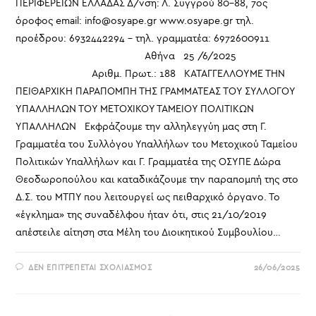
ΠΕΡΙΦΕΡΕΙΩΝ ΕΛΛΑΔΑΣ Δ/νση: Λ. Συγγρού 80-88, 7ος
όροφος email: info@osyape.gr www.osyape.gr τηλ.
προέδρου: 6932442294 – τηλ. γραμματέα: 6972600911
Αθήνα 25 /6/2025
Αριθμ. Πρωτ.: 188 ΚΑΤΑΓΓΕΛΛΟΥΜΕ ΤΗΝ
ΠΕΙΘΑΡΧΙΚΗ ΠΑΡΑΠΟΜΠΗ ΤΗΣ ΓΡΑΜΜΑΤΕΑΣ ΤΟΥ ΣΥΛΛΟΓΟΥ
ΥΠΑΛΛΗΛΩΝ ΤΟΥ ΜΕΤΟΧΙΚΟΥ ΤΑΜΕΙΟΥ ΠΟΛΙΤΙΚΩΝ
ΥΠΑΛΛΗΛΩΝ Eκφράζουμε την αλληλεγγύη μας στη Γ.
Γραμματέα του Συλλόγου Υπαλλήλων του Μετοχικού Ταμείου
Πολιτικών Υπαλλήλων και Γ. Γραμματέα της ΟΣΥΠΕ Δώρα
Θεοδωροπούλου και καταδικάζουμε την παραπομπή της στο
Δ.Σ. του ΜΤΠΥ που λειτουργεί ως πειθαρχικό όργανο. Το
«έγκλημα» της συναδέλφου ήταν ότι, στις 21/10/2019
απέστειλε αίτηση στα Μέλη του Διοικητικού Συμβουλίου…
ΣΤΟ
ΔΕΝ ΕΠΙΤΡΈΠΕΤΑΙ ΣΧΟΛΙΑΣΜΌΣ
26/06/2025
ΚΑΤΑΓΓΕΛΛΟΥΜΕ
ΤΗΝ
ΠΕΙΘΑΡΧΙΚΗ
ΠΑΡΑΠΟΜΠΗ
ΤΗΣ