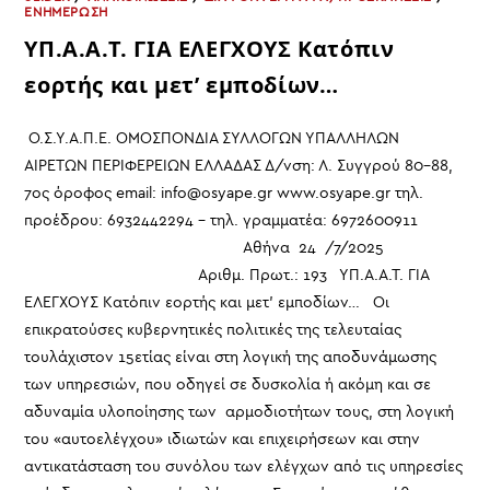
ΕΝΗΜΕΡΩΣΗ
ΥΠ.Α.Α.Τ. ΓΙΑ ΕΛΕΓΧΟΥΣ Κατόπιν
εορτής και μετ’ εμποδίων…
Ο.Σ.Υ.Α.Π.Ε. ΟΜΟΣΠΟΝΔΙΑ ΣΥΛΛΟΓΩΝ ΥΠΑΛΛΗΛΩΝ
ΑΙΡΕΤΩΝ ΠΕΡΙΦΕΡΕΙΩΝ ΕΛΛΑΔΑΣ Δ/νση: Λ. Συγγρού 80-88,
7ος όροφος email: info@osyape.gr www.osyape.gr τηλ.
προέδρου: 6932442294 – τηλ. γραμματέα: 6972600911
Αθήνα 24 /7/2025
Αριθμ. Πρωτ.: 193 ΥΠ.Α.Α.Τ. ΓΙΑ
ΕΛΕΓΧΟΥΣ Κατόπιν εορτής και μετ' εμποδίων… Οι
επικρατούσες κυβερνητικές πολιτικές της τελευταίας
τουλάχιστον 15ετίας είναι στη λογική της αποδυνάμωσης
των υπηρεσιών, που οδηγεί σε δυσκολία ή ακόμη και σε
αδυναμία υλοποίησης των αρμοδιοτήτων τους, στη λογική
του «αυτοελέγχου» ιδιωτών και επιχειρήσεων και στην
αντικατάσταση του συνόλου των ελέγχων από τις υπηρεσίες