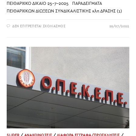
ΠΕΙΘΑΡΧΙΚΟ ΔΙΚΑΙΟ 25-7-2025 ΠΑΡΑΔΕΙΓΜΑΤΑ
ΠΕΙΘΑΡΧΙΚΩΝ ΔΙΩΞΕΩΝ ΣΥΝΔΙΚΑΛΙΣΤΙΚΗΣ κλπ ΔΡΑΣΗΣ (1)
ΣΤΟ
ΔΕΝ ΕΠΙΤΡΈΠΕΤΑΙ ΣΧΟΛΙΑΣΜΌΣ
29/07/2025
ΤΟΠΟΘΕΤΗΣΗ
ΣΤΗ
ΒΟΥΛΗ
ΓΙΑ
ΤΟ
ΝΕΟ
ΠΕΙΘΑΡΧΙΚΟ
ΔΙΚΑΙΟ
–
ΠΑΝΟΥΤΣΑΚΟΥ
ΒΕΤΑ
-ΠΡΟΕΔΡΟΣ
ΟΣΥΑΠΕ
SLIDER
/
ΑΝΑΚΟΙΝΩΣΕΙΣ
/
ΔΙΑΦΟΡΑ ΕΓΓΡΑΦΑ/ΠΡΟΣΚΛΗΣΕΙΣ
/