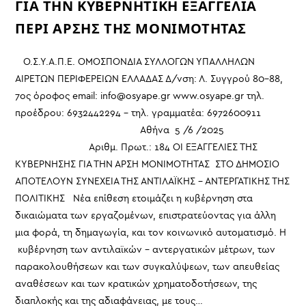
ΓΙΑ ΤΗΝ ΚΥΒΕΡΝΗΤΙΚΗ ΕΞΑΓΓΕΛΙΑ
ΠΕΡΙ ΑΡΣΗΣ ΤΗΣ ΜΟΝΙΜΟΤΗΤΑΣ
Ο.Σ.Υ.Α.Π.Ε. ΟΜΟΣΠΟΝΔΙΑ ΣΥΛΛΟΓΩΝ ΥΠΑΛΛΗΛΩΝ
ΑΙΡΕΤΩΝ ΠΕΡΙΦΕΡΕΙΩΝ ΕΛΛΑΔΑΣ Δ/νση: Λ. Συγγρού 80-88,
7ος όροφος email: info@osyape.gr www.osyape.gr τηλ.
προέδρου: 6932442294 – τηλ. γραμματέα: 6972600911
Αθήνα 5 /6 /2025
Αριθμ. Πρωτ.: 184 ΟΙ ΕΞΑΓΓΕΛΙΕΣ ΤΗΣ
ΚΥΒΕΡΝΗΣΗΣ ΓΙΑ ΤΗΝ ΑΡΣΗ ΜΟΝΙΜΟΤΗΤΑΣ ΣΤΟ ΔΗΜΟΣΙΟ
ΑΠΟΤΕΛΟΥΝ ΣΥΝΕΧΕΙΑ ΤΗΣ ΑΝΤΙΛΑΪΚΗΣ - ΑΝΤΕΡΓΑΤΙΚΗΣ ΤΗΣ
ΠΟΛΙΤΙΚΗΣ Νέα επίθεση ετοιμάζει η κυβέρνηση στα
δικαιώματα των εργαζομένων, επιστρατεύοντας για άλλη
μια φορά, τη δημαγωγία, και τον κοινωνικό αυτοματισμό. Η
κυβέρνηση των αντιλαϊκών – αντεργατικών μέτρων, των
παρακολουθήσεων και των συγκαλύψεων, των απευθείας
αναθέσεων και των κρατικών χρηματοδοτήσεων, της
διαπλοκής και της αδιαφάνειας, με τους…