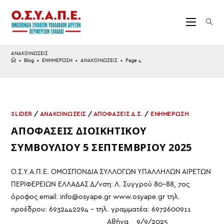
Skip
to
content
ΑΝΑΚΟΙΝΩΣΕΙΣ
•
Blog
•
ΕΝΗΜΕΡΩΣΗ
•
ΑΝΑΚΟΙΝΩΣΕΙΣ
•
Page 4
SLIDER
/
ΑΝΑΚΟΙΝΩΣΕΙΣ
/
ΑΠΟΦΑΣΕΙΣ Δ.Σ.
/
ΕΝΗΜΕΡΩΣΗ
ΑΠΟΦΑΣΕΙΣ ΔΙΟΙΚΗΤΙΚΟΥ
ΣΥΜΒΟΥΛΙΟΥ 5 ΣΕΠΤΕΜΒΡΙΟΥ 2025
Ο.Σ.Υ.Α.Π.Ε. ΟΜΟΣΠΟΝΔΙΑ ΣΥΛΛΟΓΩΝ ΥΠΑΛΛΗΛΩΝ ΑΙΡΕΤΩΝ
ΠΕΡΙΦΕΡΕΙΩΝ ΕΛΛΑΔΑΣ Δ/νση: Λ. Συγγρού 80-88, 7ος
όροφος email: info@osyape.gr www.osyape.gr τηλ.
προέδρου: 6932442294 – τηλ. γραμματέα: 6972600911
Αθήνα 9/9/2025