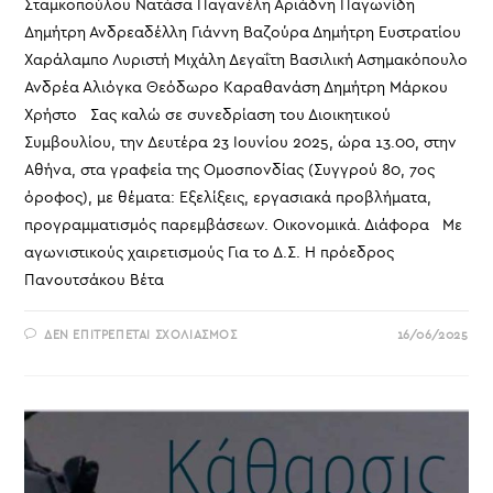
Σταμκοπούλου Νατάσα Παγανέλη Αριάδνη Παγωνίδη
Δημήτρη Ανδρεαδέλλη Γιάννη Βαζούρα Δημήτρη Ευστρατίου
Χαράλαμπο Λυριστή Μιχάλη Δεγαΐτη Βασιλική Ασημακόπουλο
Ανδρέα Αλιόγκα Θεόδωρο Καραθανάση Δημήτρη Μάρκου
Χρήστο Σας καλώ σε συνεδρίαση του Διοικητικού
Συμβουλίου, την Δευτέρα 23 Ιουνίου 2025, ώρα 13.00, στην
Αθήνα, στα γραφεία της Ομοσπονδίας (Συγγρού 80, 7ος
όροφος), με θέματα: Εξελίξεις, εργασιακά προβλήματα,
προγραμματισμός παρεμβάσεων. Οικονομικά. Διάφορα Με
αγωνιστικούς χαιρετισμούς Για το Δ.Σ. Η πρόεδρος
Πανουτσάκου Βέτα
ΣΤΟ
ΔΕΝ ΕΠΙΤΡΈΠΕΤΑΙ ΣΧΟΛΙΑΣΜΌΣ
16/06/2025
ΠΡΌΣΚΛΗΣΗ
Δ.Σ.
ΟΣΥΑΠΕ
23-
6-
2025