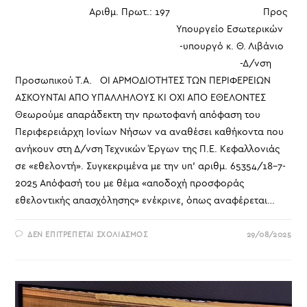
Αριθμ. Πρωτ.: 197 Προς
Υπουργείο Εσωτερικών
-υπουργό κ. Θ. Λιβάνιο
-Δ/νση
Προσωπικού Τ.Α. ΟΙ ΑΡΜΟΔΙΟΤΗΤΕΣ ΤΩΝ ΠΕΡΙΦΕΡΕΙΩΝ
ΑΣΚΟΥΝΤΑΙ ΑΠΟ ΥΠΑΛΛΗΛΟΥΣ ΚΙ ΟΧΙ ΑΠΟ ΕΘΕΛΟΝΤΕΣ
Θεωρούμε απαράδεκτη την πρωτοφανή απόφαση του
Περιφερειάρχη Ιονίων Νήσων να αναθέσει καθήκοντα που
ανήκουν στη Δ/νση Τεχνικών Έργων της Π.Ε. Κεφαλλονιάς
σε «εθελοντή». Συγκεκριμένα με την υπ’ αριθμ. 65354/18-7-
2025 Απόφασή του με θέμα «αποδοχή προσφοράς
εθελοντικής απασχόλησης» ενέκρινε, όπως αναφέρεται…
ΣΤΟ
ΔΕΝ ΕΠΙΤΡΈΠΕΤΑΙ ΣΧΟΛΙΑΣΜΌΣ
29/08/2025
ΟΙ
ΑΡΜΟΔΙΟΤΗΤΕΣ
ΤΩΝ
ΠΕΡΙΦΕΡΕΙΩΝ
ΑΣΚΟΥΝΤΑΙ
ΑΠΟ
ΥΠΑΛΛΗΛΟΥΣ
ΚΙ