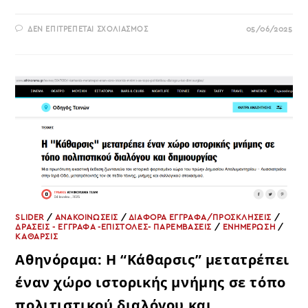
ΣΤΟ
ΔΕΝ ΕΠΙΤΡΈΠΕΤΑΙ ΣΧΟΛΙΑΣΜΌΣ
05/06/2025
ΓΙΑ
ΤΗΝ
ΚΥΒΕΡΝΗΤΙΚΗ
ΕΞΑΓΓΕΛΙΑ
ΠΕΡΙ
ΑΡΣΗΣ
ΤΗΣ
ΜΟΝΙΜΟΤΗΤΑΣ
SLIDER
/
ΑΝΑΚΟΙΝΩΣΕΙΣ
/
ΔΙΑΦΟΡΑ ΕΓΓΡΑΦΑ/ΠΡΟΣΚΛΗΣΕΙΣ
/
ΔΡΑΣΕΙΣ - ΕΓΓΡΑΦΑ -ΕΠΙΣΤΟΛΕΣ- ΠΑΡΕΜΒΑΣΕΙΣ
/
ΕΝΗΜΕΡΩΣΗ
/
ΚΑΘΑΡΣΙΣ
Αθηνόραμα: Η “Κάθαρσις” μετατρέπει
έναν χώρο ιστορικής μνήμης σε τόπο
πολιτιστικού διαλόγου και