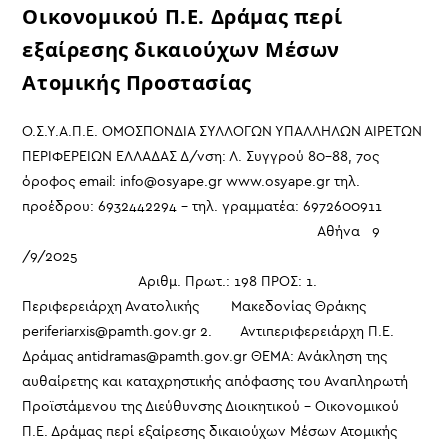
Οικονομικού Π.Ε. Δράμας περί
εξαίρεσης δικαιούχων Μέσων
Ατομικής Προστασίας
Ο.Σ.Υ.Α.Π.Ε. ΟΜΟΣΠΟΝΔΙΑ ΣΥΛΛΟΓΩΝ ΥΠΑΛΛΗΛΩΝ ΑΙΡΕΤΩΝ
ΠΕΡΙΦΕΡΕΙΩΝ ΕΛΛΑΔΑΣ Δ/νση: Λ. Συγγρού 80-88, 7ος
όροφος email: info@osyape.gr www.osyape.gr τηλ.
προέδρου: 6932442294 – τηλ. γραμματέα: 6972600911
Αθήνα 9
/9/2025
Αριθμ. Πρωτ.: 198 ΠΡΟΣ: 1.
Περιφερειάρχη Ανατολικής Μακεδονίας Θράκης
periferiarxis@pamth.gov.gr 2. Αντιπεριφερειάρχη Π.Ε.
Δράμας antidramas@pamth.gov.gr ΘΕΜΑ: Ανάκληση της
αυθαίρετης και καταχρηστικής απόφασης του Αναπληρωτή
Προϊστάμενου της Διεύθυνσης Διοικητικού – Οικονομικού
Π.Ε. Δράμας περί εξαίρεσης δικαιούχων Μέσων Ατομικής