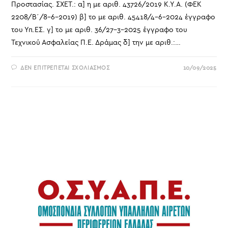
Προστασίας. ΣΧΕΤ.: α] η με αριθ. 43726/2019 Κ.Υ.Α. (ΦΕΚ
2208/Β΄/8-6-2019) β] το με αριθ. 45418/4-6-2024 έγγραφο
του Υπ.ΕΣ. γ] το με αριθ. 36/27-3-2025 έγγραφο του
Τεχνικού Ασφαλείας Π.Ε. Δράμας δ] την με αριθ.:…
ΣΤΟ
ΔΕΝ ΕΠΙΤΡΈΠΕΤΑΙ ΣΧΟΛΙΑΣΜΌΣ
10/09/2025
ΑΝΆΚΛΗΣΗ
ΤΗΣ
ΑΥΘΑΊΡΕΤΗΣ
ΚΑΙ
ΚΑΤΑΧΡΗΣΤΙΚΉΣ
ΑΠΌΦΑΣΗΣ
ΤΟΥ
ΑΝΑΠΛΗΡΩΤΉ
ΠΡΟΪΣΤΆΜΕΝΟΥ
ΤΗΣ
ΔΙΕΎΘΥΝΣΗΣ
ΔΙΟΙΚΗΤΙΚΟΎ
–
ΟΙΚΟΝΟΜΙΚΟΎ
Π.Ε.
ΔΡΆΜΑΣ
ΠΕΡΊ
ΕΞΑΊΡΕΣΗΣ
ΔΙΚΑΙΟΎΧΩΝ
ΜΈΣΩΝ
ΑΤΟΜΙΚΉΣ
ΠΡΟΣΤΑΣΊΑΣ