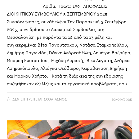
Αριθμ. Πρωτ.: 199 ΑΠΟΦΑΣΕΙΣ
ΔΙΟΙΚΗΤΙΚΟΥ ΣΥΜΒΟΥΛΙΟΥ 5 ΣΕΠΤΕΜΒΡΙΟΥ 2025
Συναδέλφισσες, συνάδελφοι Την Παρασκευή 5 Σεπτέμβρη
2025, συνεδρίασε το Διοικητικό Συμβούλιο, στη
Θεσσαλονίκη, με παρόντα τα 12 από τα 13 μέλη και
συγκεκριμένα: Βέτα Πανουτσάκου, Νατάσα Σταμκοπούλου,
Δημήτρη Παγωνίδη, Γιάννη Ανδρεαδέλλη, Δημήτρη Βαζούρα,
Μπάμπη Ευστρατίου, Μιχάλη Λυριστή, Βίκυ Δεγαϊτη, Ανδρέα
Ασημακόπουλο, Αλιόγκα Θεόδωρο, Καραθανάση Δημήτρη
και Μάρκου Χρήστο. Κατά τη διάρκεια της συνεδρίασης
συζητήθηκαν εξελίξεις και τα εργασιακά προβλήματα, που…
ΣΤΟ
ΔΕΝ ΕΠΙΤΡΈΠΕΤΑΙ ΣΧΟΛΙΑΣΜΌΣ
10/09/2025
ΑΠΟΦΑΣΕΙΣ
ΔΙΟΙΚΗΤΙΚΟΥ
ΣΥΜΒΟΥΛΙΟΥ
5
ΣΕΠΤΕΜΒΡΙΟΥ
2025