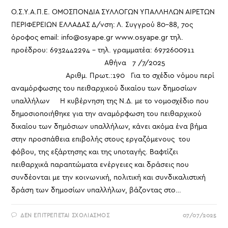
Ο.Σ.Υ.Α.Π.Ε. ΟΜΟΣΠΟΝΔΙΑ ΣΥΛΛΟΓΩΝ ΥΠΑΛΛΗΛΩΝ ΑΙΡΕΤΩΝ
ΠΕΡΙΦΕΡΕΙΩΝ ΕΛΛΑΔΑΣ Δ/νση: Λ. Συγγρού 80-88, 7ος
όροφος email: info@osyape.gr www.osyape.gr τηλ.
προέδρου: 6932442294 – τηλ. γραμματέα: 6972600911
Αθήνα 7 /7/2025
Αριθμ. Πρωτ.:190 Για το σχέδιο νόμου περί
αναμόρφωσης του πειθαρχικού δικαίου των δημοσίων
υπαλλήλων Η κυβέρνηση της Ν.Δ. με το νομοσχέδιο που
δημοσιοποιήθηκε για την αναμόρφωση του πειθαρχικού
δικαίου των δημόσιων υπαλλήλων, κάνει ακόμα ένα βήμα
στην προσπάθεια επιβολής στους εργαζόμενους του
φόβου, της εξάρτησης και της υποταγής. Βαφτίζει
πειθαρχικά παραπτώματα ενέργειες και δράσεις που
συνδέονται με την κοινωνική, πολιτική και συνδικαλιστική
δράση των δημοσίων υπαλλήλων, βάζοντας στο…
ΣΤΟ
ΔΕΝ ΕΠΙΤΡΈΠΕΤΑΙ ΣΧΟΛΙΑΣΜΌΣ
07/07/2025
ΓΙΑ