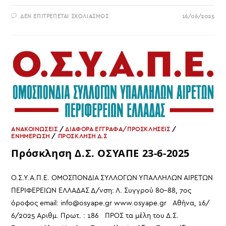
ΣΤΟ
ΔΕΝ ΕΠΙΤΡΈΠΕΤΑΙ ΣΧΟΛΙΑΣΜΌΣ
16/06/2025
ΥΠ.ΕΣ.:
ΕΦΑΡΜΟΓΉ
ΤΗΣ
ΑΠΌ
4-
6-
2018
ΕΙΔΙΚΉΣ
ΣΥΛΛΟΓΙΚΉΣ
ΣΎΜΒΑΣΗΣ
ΕΡΓΑΣΊΑΣ
(Β΄
2358),
ΌΠΩΣ
ΤΡΟΠΟΠΟΙΉΘΗΚΕ
ΜΕ
ΤΗΝ
ΑΝΑΚΟΙΝΩΣΕΙΣ
/
ΔΙΑΦΟΡΑ ΕΓΓΡΑΦΑ/ΠΡΟΣΚΛΗΣΕΙΣ
/
ΑΠΌ
ΕΝΗΜΕΡΩΣΗ
/
ΠΡΟΣΚΛΗΣΗ Δ.Σ
15-
3-
Πρόσκληση Δ.Σ. ΟΣΥΑΠΕ 23-6-2025
2019
ΌΜΟΙΑ
(Β΄
1052)
Ο.Σ.Υ.Α.Π.Ε. ΟΜΟΣΠΟΝΔΙΑ ΣΥΛΛΟΓΩΝ ΥΠΑΛΛΗΛΩΝ ΑΙΡΕΤΩΝ
ΠΕΡΙΦΕΡΕΙΩΝ ΕΛΛΑΔΑΣ Δ/νση: Λ. Συγγρού 80-88, 7ος
όροφος email: info@osyape.gr www.osyape.gr Αθήνα, 16/
6/2025 Αριθμ. Πρωτ. : 186 ΠΡΟΣ τα μέλη του Δ.Σ.