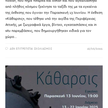
«ιδέα», που πήρε «σάρκα και οστά» και που αγκαλιάστηκε
από πλήθος κόσμου ξεκίνησε το ταξίδι της με τα εγκαίνια
της έκθεσης που έγιναν την Παρασκευή 13 Ιουνίου. Η έκθεση
«Κάθαρσις», που τέθηκε υπό την αιγίδα της Περιφέρειας
Αττικής, με ζωγραφικά έργα, βίντεο, εγκαταστάσεις και in
situ παρεμβάσεις, που δημιουργήθηκαν ειδικά για τον
χώρο…
ΣΤΟ
ΔΕΝ ΕΠΙΤΡΈΠΕΤΑΙ ΣΧΟΛΙΑΣΜΌΣ
16/06/2025
ΔΕΛΤΙΟ
ΤΥΠΟΥ
ΓΙΑ
ΤΑ
ΕΓΚΑΙΝΙΑ
ΕΙΚΑΣΤΙΚΉΣ
ΈΚΘΕΣΗΣ
«ΚΆΘΑΡΣΙΣ»
ΣΤΟ
ΔΗΜΌΣΙΟ
ΑΠΟΛΥΜΑΝΤΉΡΙΟ
–
ΛΥΣΣΙΑΤΡΕΊΟ
(ΙΕΡΆ
ΟΔΌΣ
84,
ΑΘΉΝΑ)