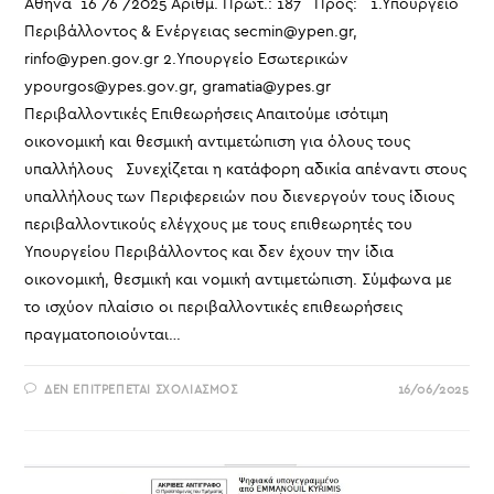
Αθήνα 16 /6 /2025 Αριθμ. Πρωτ.: 187 Προς: 1.Υπουργείο
Περιβάλλοντος & Ενέργειας secmin@ypen.gr,
rinfo@ypen.gov.gr 2.Υπουργείο Εσωτερικών
ypourgos@ypes.gov.gr, gramatia@ypes.gr
Περιβαλλοντικές Επιθεωρήσεις Απαιτούμε ισότιμη
οικονομική και θεσμική αντιμετώπιση για όλους τους
υπαλλήλους Συνεχίζεται η κατάφορη αδικία απέναντι στους
υπαλλήλους των Περιφερειών που διενεργούν τους ίδιους
περιβαλλοντικούς ελέγχους με τους επιθεωρητές του
Υπουργείου Περιβάλλοντος και δεν έχουν την ίδια
οικονομική, θεσμική και νομική αντιμετώπιση. Σύμφωνα με
το ισχύον πλαίσιο οι περιβαλλοντικές επιθεωρήσεις
πραγματοποιούνται…
ΣΤΟ
ΔΕΝ ΕΠΙΤΡΈΠΕΤΑΙ ΣΧΟΛΙΑΣΜΌΣ
16/06/2025
ΠΕΡΙΒΑΛΛΟΝΤΙΚΈΣ
ΕΠΙΘΕΩΡΉΣΕΙΣ
ΑΠΑΙΤΟΎΜΕ
ΙΣΌΤΙΜΗ
ΟΙΚΟΝΟΜΙΚΉ
ΚΑΙ
ΘΕΣΜΙΚΉ