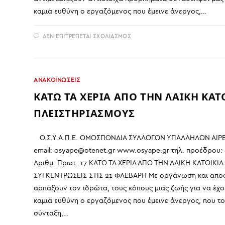
καμιά ευθύνη ο εργαζόμενος που έμεινε άνεργος,…
ΣΤΟ
ΔΕΝ ΕΠΙΤΡΈΠΕΤΑΙ ΣΧΟΛΙΑΣΜΌΣ
ΝΑ
ΜΠΟΥΝ
ΤΑ
ΣΩΜΑΤΕΙΑ
ΜΠΡΟΣΤΑ
ΣΤΟΝ
ΑΝΑΚΟΙΝΩΣΕΙΣ
ΑΓΩΝΑ
ΓΙΑ
ΚΑΤΩ ΤΑ ΧΕΡΙΑ ΑΠΟ ΤΗΝ ΛΑΙΚΗ ΚΑΤΟ
ΤΗΝ
ΠΡΟΣΤΑΣΙΑ
ΤΗΣ
ΠΛΕΙΣΤΗΡΙΑΣΜΟΥΣ
ΛΑΙΚΗΣ
ΚΑΤΟΙΚΙΑΣ
Ο.Σ.Υ.Α.Π.Ε. ΟΜΟΣΠΟΝΔΙΑ ΣΥΛΛΟΓΩΝ ΥΠΑΛΛΗΛΩΝ ΑΙΡΕΤ
email: osyape@otenet.gr www.osyape.gr τηλ. προέδρου:
Αριθμ. Πρωτ.:17 ΚΑΤΩ ΤΑ ΧΕΡΙΑ ΑΠΟ ΤΗΝ ΛΑΙΚΗ ΚΑΤΟΙΚΙΑ
ΣΥΓΚΕΝΤΡΩΣΕΙΣ ΣΤΙΣ 21 ΦΛΕΒΑΡΗ Με οργάνωση και αποφ
αρπάξουν τον ιδρώτα, τους κόπους μιας ζωής για να έχουμ
καμιά ευθύνη ο εργαζόμενος που έμεινε άνεργος, που τ
σύνταξη,…