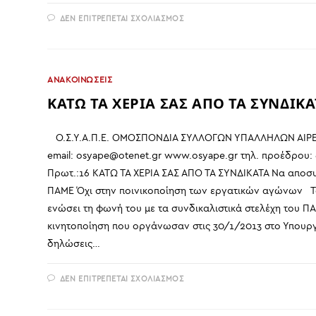
ΣΤΟ
ΔΕΝ ΕΠΙΤΡΈΠΕΤΑΙ ΣΧΟΛΙΑΣΜΌΣ
ΚΑΤΩ
ΤΑ
ΧΕΡΙΑ
ΑΠΟ
ΤΗΝ
ΛΑΙΚΗ
ΑΝΑΚΟΙΝΩΣΕΙΣ
ΚΑΤΟΙΚΙΑ.
ΟΧΙ
ΚΑΤΩ ΤΑ ΧΕΡΙΑ ΣΑΣ ΑΠΟ ΤΑ ΣΥΝΔΙΚΑ
ΣΤΙΣ
ΚΑΤΑΣΧΕΣΕΙΣ
ΚΑΙ
ΤΟΥΣ
ΠΛΕΙΣΤΗΡΙΑΣΜΟΥΣ
Ο.Σ.Υ.Α.Π.Ε. ΟΜΟΣΠΟΝΔΙΑ ΣΥΛΛΟΓΩΝ ΥΠΑΛΛΗΛΩΝ ΑΙΡΕΤ
email: osyape@otenet.gr www.osyape.gr τηλ. προέδρου:
Πρωτ.:16 ΚΑΤΩ ΤΑ ΧΕΡΙΑ ΣΑΣ ΑΠΟ ΤΑ ΣΥΝΔΙΚΑΤΑ Να αποσυ
ΠΑΜΕ Όχι στην ποινικοποίηση των εργατικών αγώνων Το
ενώσει τη φωνή του με τα συνδικαλιστικά στελέχη του ΠΑ
κινητοποίηση που οργάνωσαν στις 30/1/2013 στο Υπουργ
δηλώσεις…
ΣΤΟ
ΔΕΝ ΕΠΙΤΡΈΠΕΤΑΙ ΣΧΟΛΙΑΣΜΌΣ
ΚΑΤΩ
ΤΑ
ΧΕΡΙΑ
ΣΑΣ