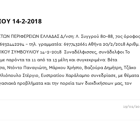
Υ 14-2-2018
ΩΝ ΠΕΡΙΦΕΡΕΙΩΝ ΕΛΛΑΔΑΣ Δ/νση: Λ. Συγγρού 80-88, 7ος όροφο
 6932442294 – τηλ. γραμματέα: 6977432661 Αθήνα 20/2/2018 Αριθμ.
ΤΙΚΟΥ ΣΥΜΒΟΥΛΙΟΥ 14-2-2018 Συναδέλφισσες, συνάδελφοι Το
με παρόντα τα 11 από τα 13 μέλη και συγκεκριμένα: Βέτα
σα, Ντόντο Παναγιώτη, Μάρκου Χρήστο, Βαζούρα Δημήτρη, Τζάκο
λιόπουλο Στέργιο, Ευστρατίου Χαράλαμπο συνεδρίασε, με θέματα
εργασιακά προβλήματα και την πορεία των διεκδικήσεων μας, τον
19/02/20