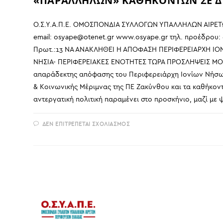
«ΠΑΡΑΛΛΗΛΩΝ» ΚΑΘΗΚΟΝΤΩΝ ΣΕ ΔΥ
Ο.Σ.Υ.Α.Π.Ε. ΟΜΟΣΠΟΝΔΙΑ ΣΥΛΛΟΓΩΝ ΥΠΑΛΛΗΛΩΝ ΑΙΡΕΤΩ
email: osyape@otenet.gr www.osyape.gr τηλ. προέδρου: 
Πρωτ.:13 ΝΑ ΑΝΑΚΛΗΘΕΙ Η ΑΠΟΦΑΣΗ ΠΕΡΙΦΕΡΕΙΑΡΧΗ 
ΝΗΣΙΑ- ΠΕΡΙΦΕΡΕΙΑΚΕΣ ΕΝΟΤΗΤΕΣ ΤΩΡΑ ΠΡΟΣΛΗΨΕΙΣ ΜΟΝ
απαράδεκτης απόφασης του Περιφερειάρχη Ιονίων Νήσων
& Κοινωνικής Μέριμνας της ΠΕ Ζακύνθου και τα καθήκοντ
αντεργατική πολιτική παραμένει στο προσκήνιο, μαζί με 
ΣΤΟ
ΔΕΝ ΕΠΙΤΡΈΠΕΤΑΙ ΣΧΟΛΙΑΣΜΌΣ
ΝΑ
ΑΝΑΚΛΗΘΕΙ
Η
ΑΠΟΦΑΣΗ
ΠΕΡΙΦΕΡΕΙΑΡΧΗ
ΙΟΝΙΩΝ
ΝΗΣΩΝ
ΑΝΑΘΕΣΗΣ
«ΠΑΡΑΛΛΗΛΩΝ»
ΚΑΘΗΚΟΝΤΩΝ
ΣΕ
ΔΥΟ
ΝΗΣΙΑ-
ΠΕΡΙΦΕΡΕΙΑΚΕΣ
ΕΝΟΤΗΤΕΣ