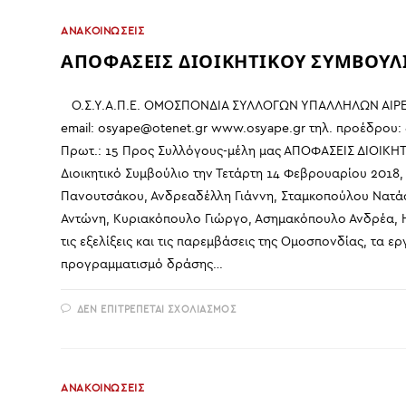
ΑΠΟ
ΤΑ
ΑΝΑΚΟΙΝΩΣΕΙΣ
ΣΥΝΔΙΚΑΤΑ
ΑΠΟΦΑΣΕΙΣ ΔΙΟΙΚΗΤΙΚΟΥ ΣΥΜΒΟΥΛΙΟ
Ο.Σ.Υ.Α.Π.Ε. ΟΜΟΣΠΟΝΔΙΑ ΣΥΛΛΟΓΩΝ ΥΠΑΛΛΗΛΩΝ ΑΙΡΕΤ
email: osyape@otenet.gr www.osyape.gr τηλ. προέδρου:
Πρωτ.: 15 Προς Συλλόγους-μέλη μας ΑΠΟΦΑΣΕΙΣ ΔΙΟΙΚΗ
Διοικητικό Συμβούλιο την Τετάρτη 14 Φεβρουαρίου 2018, 
Πανουτσάκου, Ανδρεαδέλλη Γιάννη, Σταμκοπούλου Νατά
Αντώνη, Κυριακόπουλο Γιώργο, Ασημακόπουλο Ανδρέα, Η
τις εξελίξεις και τις παρεμβάσεις της Ομοσπονδίας, τα 
προγραμματισμό δράσης…
ΣΤΟ
ΔΕΝ ΕΠΙΤΡΈΠΕΤΑΙ ΣΧΟΛΙΑΣΜΌΣ
ΑΠΟΦΑΣΕΙΣ
ΔΙΟΙΚΗΤΙΚΟΥ
ΣΥΜΒΟΥΛΙΟΥ
14-
2-
2018
ΑΝΑΚΟΙΝΩΣΕΙΣ