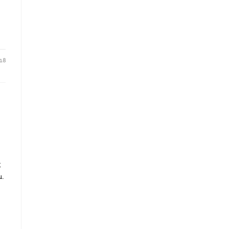
18
ς
μ.