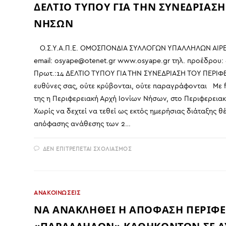
ΔΕΛΤΙΟ ΤΥΠΟΥ ΓΙΑ ΤΗΝ ΣΥΝΕΔΡΙΑΣ
ΝΗΣΩΝ
Ο.Σ.Υ.Α.Π.Ε. ΟΜΟΣΠΟΝΔΙΑ ΣΥΛΛΟΓΩΝ ΥΠΑΛΛΗΛΩΝ ΑΙΡΕΤ
email: osyape@otenet.gr www.osyape.gr τηλ. προέδρου: 
Πρωτ.:14 ΔΕΛΤΙΟ ΤΥΠΟΥ ΓΙΑ ΤΗΝ ΣΥΝΕΔΡΙΑΣΗ ΤΟΥ ΠΕΡΙ
ευθύνες σας, ούτε κρύβονται, ούτε παραγράφονται Με fa
της η Περιφερειακή Αρχή Ιονίων Νήσων, στο Περιφερειακ
Χωρίς να δεχτεί να τεθεί ως εκτός ημερήσιας διάταξης 
απόφασης ανάθεσης των 2…
ΣΤΟ
ΔΕΝ ΕΠΙΤΡΈΠΕΤΑΙ ΣΧΟΛΙΑΣΜΌΣ
ΔΕΛΤΙΟ
ΤΥΠΟΥ
ΓΙΑ
ΤΗΝ
ΣΥΝΕΔΡΙΑΣΗ
ΤΟΥ
ΑΝΑΚΟΙΝΩΣΕΙΣ
ΠΕΡΙΦΕΡΕΙΑΚΟΥ
ΣΥΜΒΟΥΛΙΟΥ
ΝΑ ΑΝΑΚΛΗΘΕΙ Η ΑΠΟΦΑΣΗ ΠΕΡΙΦ
ΙΟΝΙΩΝ
ΝΗΣΩΝ