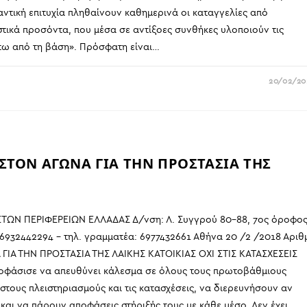
ντική επιτυχία πληθαίνουν καθημερινά οι καταγγελίες από
τικά προσόντα, που μέσα σε αντίξοες συνθήκες υλοποιούν τις
τω από τη βάση». Πρόσφατη είναι…
20/02/20
ΣΤΟΝ ΑΓΩΝΑ ΓΙΑ ΤΗΝ ΠΡΟΣΤΑΣΙΑ ΤΗΣ
ΩΝ ΠΕΡΙΦΕΡΕΙΩΝ ΕΛΛΑΔΑΣ Δ/νση: Λ. Συγγρού 80-88, 7ος όροφο
6932442294 – τηλ. γραμματέα: 6977432661 Αθήνα 20 /2 /2018 Αριθ
ΙΑ ΤΗΝ ΠΡΟΣΤΑΣΙΑ ΤΗΣ ΛΑΙΚΗΣ ΚΑΤΟΙΚΙΑΣ ΟΧΙ ΣΤΙΣ ΚΑΤΑΣΧΕΣΕΙΣ
ποφάσισε να απευθύνει κάλεσμα σε όλους τους πρωτοβάθμιους
τους πλειστηριασμούς και τις κατασχέσεις, να διερευνήσουν αν
αι να πάρουν αποφάσεις στήριξής τους με κάθε μέσο. Δεν έχει