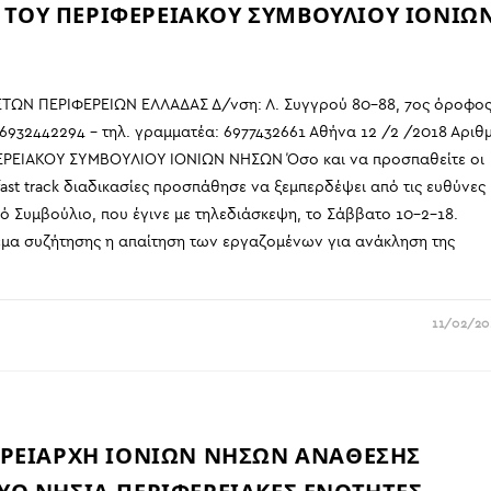
Η ΤΟΥ ΠΕΡΙΦΕΡΕΙΑΚΟΥ ΣΥΜΒΟΥΛΙΟΥ ΙΟΝΙΩ
ΩΝ ΠΕΡΙΦΕΡΕΙΩΝ ΕΛΛΑΔΑΣ Δ/νση: Λ. Συγγρού 80-88, 7ος όροφο
6932442294 – τηλ. γραμματέα: 6977432661 Αθήνα 12 /2 /2018 Αριθμ
ΦΕΡΕΙΑΚΟΥ ΣΥΜΒΟΥΛΙΟΥ ΙΟΝΙΩΝ ΝΗΣΩΝ Όσο και να προσπαθείτε οι
st track διαδικασίες προσπάθησε να ξεμπερδέψει από τις ευθύνες
ό Συμβούλιο, που έγινε με τηλεδιάσκεψη, το Σάββατο 10-2-18.
θέμα συζήτησης η απαίτηση των εργαζομένων για ανάκληση της
11/02/20
ΕΡΕΙΑΡΧΗ ΙΟΝΙΩΝ ΝΗΣΩΝ ΑΝΑΘΕΣΗΣ