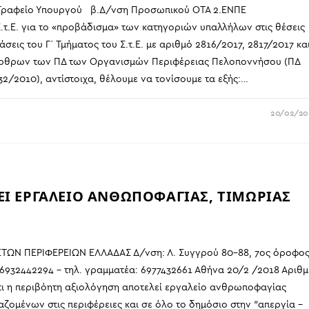
είο Υπουργού β.Δ/νση Προσωπικού ΟΤΑ 2.ΕΝΠΕ
Σ.τ.Ε. για το «προβάδισμα» των κατηγοριών υπαλλήλων στις θέσεις
ις του Γ΄ Τμήματος του Σ.τ.Ε. με αριθμό 2816/2017, 2817/2017 κα
άρθρων των ΠΔ των Οργανισμών Περιφέρειας Πελοποννήσου (ΠΔ
32/2010), αντίστοιχα, θέλουμε να τονίσουμε τα εξής:…
20/02/20
ΕΙ ΕΡΓΑΛΕΙΟ ΑΝΘΩΠΟΦΑΓΙΑΣ, ΤΙΜΩΡΙΑΣ
ΩΝ ΠΕΡΙΦΕΡΕΙΩΝ ΕΛΛΑΔΑΣ Δ/νση: Λ. Συγγρού 80-88, 7ος όροφο
6932442294 – τηλ. γραμματέα: 6977432661 Αθήνα 20/2 /2018 Αριθμ
τι η περιβόητη αξιολόγηση αποτελεί εργαλείο ανθρωποφαγίας
ζομένων στις περιφέρειες και σε όλο το δημόσιο στην “απεργία –