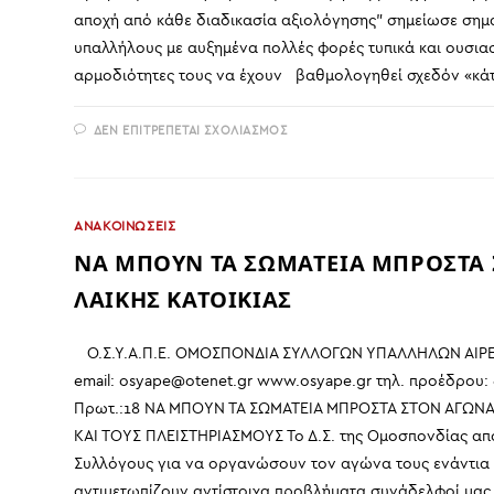
αποχή από κάθε διαδικασία αξιολόγησης” σημείωσε σημα
υπαλλήλους με αυξημένα πολλές φορές τυπικά και ουσιασ
αρμοδιότητες τους να έχουν βαθμολογηθεί σχεδόν «κά
ΣΤΟ
ΔΕΝ ΕΠΙΤΡΈΠΕΤΑΙ ΣΧΟΛΙΑΣΜΌΣ
Η
ΠΕΡΙΒΟΗΤΗ
ΑΞΙΟΛΟΓΗΣΗ
ΑΠΟΤΕΛΕΙ
ΕΡΓΑΛΕΙΟ
ΑΝΘΩΠΟΦΑΓΙΑΣ,
ΑΝΑΚΟΙΝΩΣΕΙΣ
ΤΙΜΩΡΙΑΣ
ΚΑΙ
ΝΑ ΜΠΟΥΝ ΤΑ ΣΩΜΑΤΕΙΑ ΜΠΡΟΣΤΑ 
ΑΝΑΞΙΟΚΡΑΤΙΑΣ
ΛΑΙΚΗΣ ΚΑΤΟΙΚΙΑΣ
Ο.Σ.Υ.Α.Π.Ε. ΟΜΟΣΠΟΝΔΙΑ ΣΥΛΛΟΓΩΝ ΥΠΑΛΛΗΛΩΝ ΑΙΡΕΤ
email: osyape@otenet.gr www.osyape.gr τηλ. προέδρου: 
Πρωτ.:18 ΝΑ ΜΠΟΥΝ ΤΑ ΣΩΜΑΤΕΙΑ ΜΠΡΟΣΤΑ ΣΤΟΝ ΑΓΩΝΑ Γ
ΚΑΙ ΤΟΥΣ ΠΛΕΙΣΤΗΡΙΑΣΜΟΥΣ Το Δ.Σ. της Ομοσπονδίας α
Συλλόγους για να οργανώσουν τον αγώνα τους ενάντια σ
αντιμετωπίζουν αντίστοιχα προβλήματα συνάδελφοί μας κ