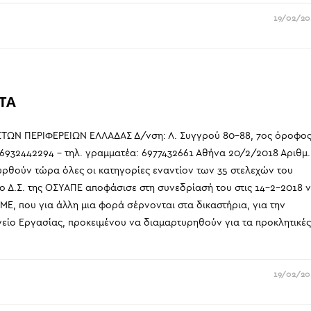
19/02/20
ΤΑ
ΩΝ ΠΕΡΙΦΕΡΕΙΩΝ ΕΛΛΑΔΑΣ Δ/νση: Λ. Συγγρού 80-88, 7ος όροφο
 6932442294 – τηλ. γραμματέα: 6977432661 Αθήνα 20/2/2018 Αριθμ.
ρθούν τώρα όλες οι κατηγορίες εναντίον των 35 στελεχών του
 Δ.Σ. της ΟΣΥΑΠΕ αποφάσισε στη συνεδρίασή του στις 14-2-2018 
ΜΕ, που για άλλη μια φορά σέρνονται στα δικαστήρια, για την
είο Εργασίας, προκειμένου να διαμαρτυρηθούν για τα προκλητικέ
19/02/20