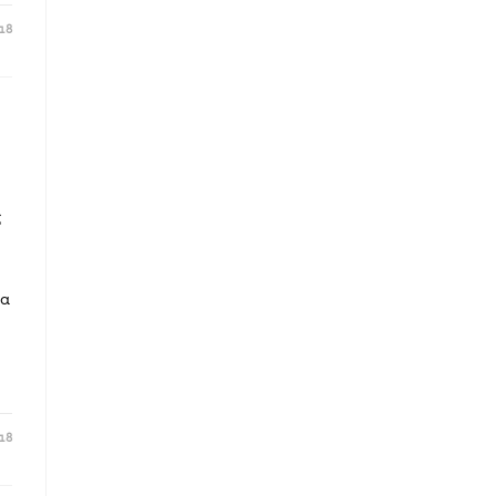
18
ς
να
ς
18