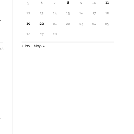
5
6
7
8
9
10
11
12
13
14
15
16
17
18
ι
19
20
21
22
23
24
25
26
27
28
« Ιαν
Μαρ »
18
ς
.