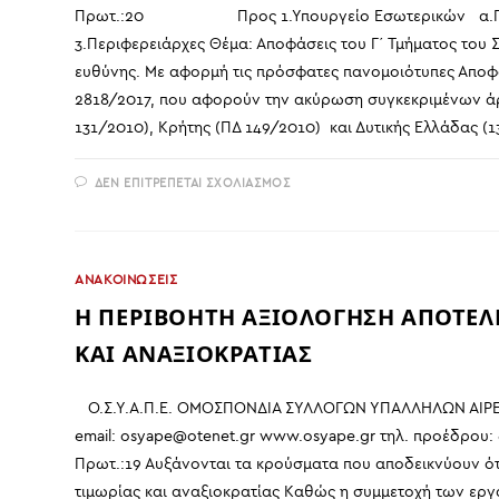
Πρωτ.:20 Προς 1.Υπουργείο Εσωτερικών α.Γραφ
3.Περιφερειάρχες Θέμα: Αποφάσεις του Γ΄ Τμήματος του 
ευθύνης. Με αφορμή τις πρόσφατες πανομοιότυπες Αποφάσε
2818/2017, που αφορούν την ακύρωση συγκεκριμένων 
131/2010), Κρήτης (ΠΔ 149/2010) και Δυτικής Ελλάδας (1
ΣΤΟ
ΔΕΝ ΕΠΙΤΡΈΠΕΤΑΙ ΣΧΟΛΙΑΣΜΌΣ
ΑΠΟΦΑΣΕΙΣ
ΤΟΥ
Γ΄
ΤΜΗΜΑΤΟΣ
ΤΟΥ
Σ.Τ.Ε.
ΑΝΑΚΟΙΝΩΣΕΙΣ
ΓΙΑ
ΤΟ
Η ΠΕΡΙΒΟΗΤΗ ΑΞΙΟΛΟΓΗΣΗ ΑΠΟΤΕΛ
«ΠΡΟΒΑΔΙΣΜΑ»
ΤΩΝ
ΚΑΤΗΓΟΡΙΩΝ
ΚΑΙ ΑΝΑΞΙΟΚΡΑΤΙΑΣ
ΥΠΑΛΛΗΛΩΝ
ΣΤΙΣ
ΘΕΣΕΙΣ
ΕΥΘΥΝΗΣ
Ο.Σ.Υ.Α.Π.Ε. ΟΜΟΣΠΟΝΔΙΑ ΣΥΛΛΟΓΩΝ ΥΠΑΛΛΗΛΩΝ ΑΙΡΕΤ
email: osyape@otenet.gr www.osyape.gr τηλ. προέδρου: 
Πρωτ.:19 Αυξάνονται τα κρούσματα που αποδεικνύουν ό
τιμωρίας και αναξιοκρατίας Καθώς η συμμετοχή των εργα