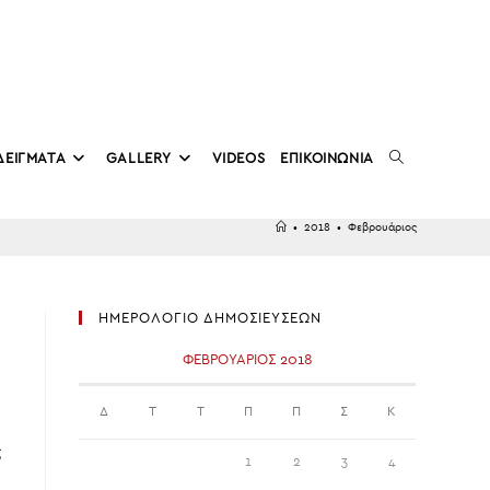
TOGGLE
ΔΕΙΓΜΑΤΑ
GALLERY
VIDEOS
ΕΠΙΚΟΙΝΩΝΙΑ
•
2018
•
Φεβρουάριος
WEBSITE
ΗΜΕΡΟΛΟΓΙΟ ΔΗΜΟΣΙΕΥΣΕΩΝ
SEARCH
ΦΕΒΡΟΥΆΡΙΟΣ 2018
Δ
Τ
Τ
Π
Π
Σ
Κ
ς
1
2
3
4