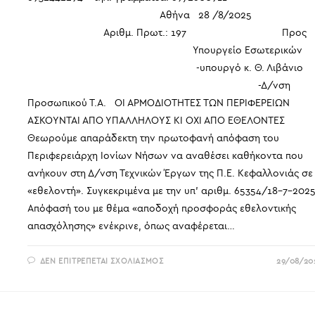
Αθήνα 28 /8/2025
Αριθμ. Πρωτ.: 197 Προς
Υπουργείο Εσωτερικών
-υπουργό κ. Θ. Λιβάνιο
-Δ/νση
Προσωπικού Τ.Α. ΟΙ ΑΡΜΟΔΙΟΤΗΤΕΣ ΤΩΝ ΠΕΡΙΦΕΡΕΙΩΝ
ΑΣΚΟΥΝΤΑΙ ΑΠΟ ΥΠΑΛΛΗΛΟΥΣ ΚΙ ΟΧΙ ΑΠΟ ΕΘΕΛΟΝΤΕΣ
Θεωρούμε απαράδεκτη την πρωτοφανή απόφαση του
Περιφερειάρχη Ιονίων Νήσων να αναθέσει καθήκοντα που
ανήκουν στη Δ/νση Τεχνικών Έργων της Π.Ε. Κεφαλλονιάς σε
«εθελοντή». Συγκεκριμένα με την υπ’ αριθμ. 65354/18-7-202
Απόφασή του με θέμα «αποδοχή προσφοράς εθελοντικής
απασχόλησης» ενέκρινε, όπως αναφέρεται…
ΣΤΟ
ΔΕΝ ΕΠΙΤΡΈΠΕΤΑΙ ΣΧΟΛΙΑΣΜΌΣ
29/08/20
ΟΙ
ΑΡΜΟΔΙΟΤΗΤΕΣ
ΤΩΝ
ΠΕΡΙΦΕΡΕΙΩΝ
ΑΣΚΟΥΝΤΑΙ