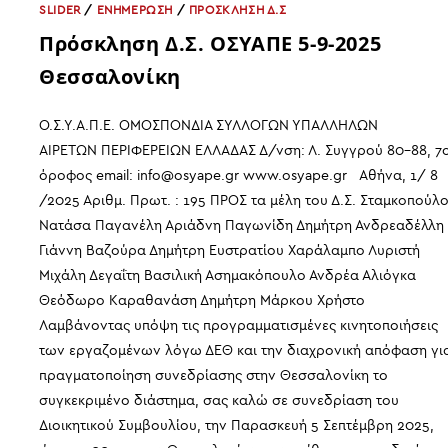
ΑΠΟ
SLIDER
/
ΕΝΗΜΕΡΩΣΗ
/
ΠΡΟΣΚΛΗΣΗ Δ.Σ
ΥΠΑΛΛΗΛΟΥΣ
ΚΙ
Πρόσκληση Δ.Σ. ΟΣΥΑΠΕ 5-9-2025
ΟΧΙ
ΑΠΟ
ΕΘΕΛΟΝΤΕΣ
Θεσσαλονίκη
Ο.Σ.Υ.Α.Π.Ε. ΟΜΟΣΠΟΝΔΙΑ ΣΥΛΛΟΓΩΝ ΥΠΑΛΛΗΛΩΝ
ΑΙΡΕΤΩΝ ΠΕΡΙΦΕΡΕΙΩΝ ΕΛΛΑΔΑΣ Δ/νση: Λ. Συγγρού 80-88, 7
όροφος email: info@osyape.gr www.osyape.gr Αθήνα, 1/ 8
/2025 Αριθμ. Πρωτ. : 195 ΠΡΟΣ τα μέλη του Δ.Σ. Σταμκοπούλ
Νατάσα Παγανέλη Αριάδνη Παγωνίδη Δημήτρη Ανδρεαδέλλη
Γιάννη Βαζούρα Δημήτρη Ευστρατίου Χαράλαμπο Λυριστή
Μιχάλη Δεγαΐτη Βασιλική Ασημακόπουλο Ανδρέα Αλιόγκα
Θεόδωρο Καραθανάση Δημήτρη Μάρκου Χρήστο
Λαμβάνοντας υπόψη τις προγραμματισμένες κινητοποιήσεις
των εργαζομένων λόγω ΔΕΘ και την διαχρονική απόφαση γι
πραγματοποίηση συνεδρίασης στην Θεσσαλονίκη το
συγκεκριμένο διάστημα, σας καλώ σε συνεδρίαση του
Διοικητικού Συμβουλίου, την Παρασκευή 5 Σεπτέμβρη 2025,