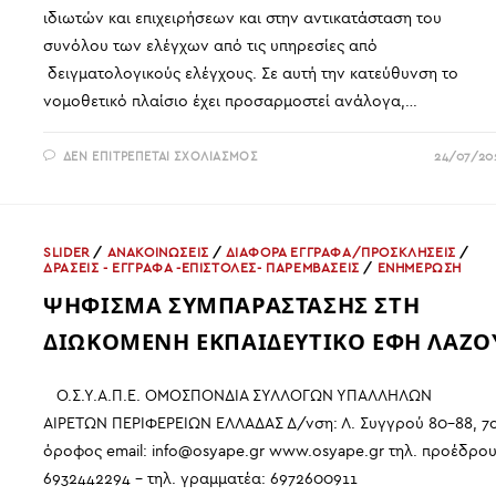
ιδιωτών και επιχειρήσεων και στην αντικατάσταση του
συνόλου των ελέγχων από τις υπηρεσίες από
δειγματολογικούς ελέγχους. Σε αυτή την κατεύθυνση το
νομοθετικό πλαίσιο έχει προσαρμοστεί ανάλογα,…
ΣΤΟ
ΔΕΝ ΕΠΙΤΡΈΠΕΤΑΙ ΣΧΟΛΙΑΣΜΌΣ
24/07/20
ΥΠ.Α.Α.Τ.
ΓΙΑ
ΕΛΕΓΧΟΥΣ
ΚΑΤΌΠΙΝ
ΕΟΡΤΉΣ
ΚΑΙ
SLIDER
/
ΑΝΑΚΟΙΝΩΣΕΙΣ
/
ΔΙΑΦΟΡΑ ΕΓΓΡΑΦΑ/ΠΡΟΣΚΛΗΣΕΙΣ
/
ΜΕΤ’
ΔΡΑΣΕΙΣ - ΕΓΓΡΑΦΑ -ΕΠΙΣΤΟΛΕΣ- ΠΑΡΕΜΒΑΣΕΙΣ
/
ΕΝΗΜΕΡΩΣΗ
ΕΜΠΟΔΊΩΝ…
ΨΗΦΙΣΜΑ ΣΥΜΠΑΡΑΣΤΑΣΗΣ ΣΤΗ
ΔΙΩΚΟΜΕΝΗ ΕΚΠΑΙΔΕΥΤΙΚΟ ΕΦΗ ΛΑΖΟ
Ο.Σ.Υ.Α.Π.Ε. ΟΜΟΣΠΟΝΔΙΑ ΣΥΛΛΟΓΩΝ ΥΠΑΛΛΗΛΩΝ
ΑΙΡΕΤΩΝ ΠΕΡΙΦΕΡΕΙΩΝ ΕΛΛΑΔΑΣ Δ/νση: Λ. Συγγρού 80-88, 7
όροφος email: info@osyape.gr www.osyape.gr τηλ. προέδρου
6932442294 – τηλ. γραμματέα: 6972600911