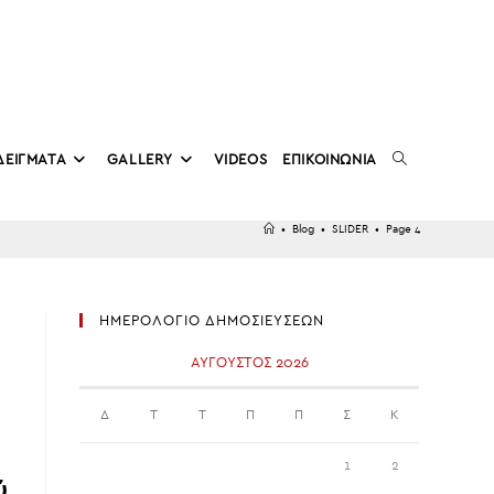
TOGGLE
ΔΕΙΓΜΑΤΑ
GALLERY
VIDEOS
ΕΠΙΚΟΙΝΩΝΙΑ
•
Blog
•
SLIDER
•
Page 4
WEBSITE
ΗΜΕΡΟΛΟΓΙΟ ΔΗΜΟΣΙΕΥΣΕΩΝ
SEARCH
ΑΎΓΟΥΣΤΟΣ 2026
Δ
Τ
Τ
Π
Π
Σ
Κ
1
2
ύ