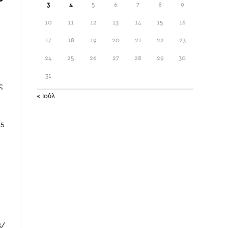
3
4
5
6
7
8
9
10
11
12
13
14
15
16
17
18
19
20
21
22
23
24
25
26
27
28
29
30
31
ς
« Ιούλ
5
8/