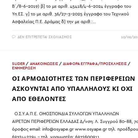
Β΄/8-6-2019) β] το με αριθ. 45418/4-6-2024 έγγραφο του
Υπ.ΕΣ. γ] το με αριθ. 36/27-3-2025 έγγραφο του Τεχνικού
Ασφαλείας Π.Ε. Δράμας δ] την με αριθ.:…
ΣΤΟ
ΔΕΝ ΕΠΙΤΡΈΠΕΤΑΙ ΣΧΟΛΙΑΣΜΌΣ
10/09/20
ΑΝΆΚΛΗΣΗ
ΤΗΣ
ΑΥΘΑΊΡΕΤΗΣ
ΚΑΙ
ΚΑΤΑΧΡΗΣΤΙΚΉΣ
ΑΠΌΦΑΣΗΣ
SLIDER
/
ΑΝΑΚΟΙΝΩΣΕΙΣ
/
ΔΙΑΦΟΡΑ ΕΓΓΡΑΦΑ/ΠΡΟΣΚΛΗΣΕΙΣ
/
ΤΟΥ
ΕΝΗΜΕΡΩΣΗ
ΑΝΑΠΛΗΡΩΤΉ
ΠΡΟΪΣΤΆΜΕΝΟΥ
ΟΙ ΑΡΜΟΔΙΟΤΗΤΕΣ ΤΩΝ ΠΕΡΙΦΕΡΕΙΩΝ
ΤΗΣ
ΔΙΕΎΘΥΝΣΗΣ
ΔΙΟΙΚΗΤΙΚΟΎ
ΑΣΚΟΥΝΤΑΙ ΑΠΟ ΥΠΑΛΛΗΛΟΥΣ ΚΙ ΟΧΙ
–
ΟΙΚΟΝΟΜΙΚΟΎ
Π.Ε.
ΑΠΟ ΕΘΕΛΟΝΤΕΣ
ΔΡΆΜΑΣ
ΠΕΡΊ
ΕΞΑΊΡΕΣΗΣ
ΔΙΚΑΙΟΎΧΩΝ
Ο.Σ.Υ.Α.Π.Ε. ΟΜΟΣΠΟΝΔΙΑ ΣΥΛΛΟΓΩΝ ΥΠΑΛΛΗΛΩΝ
ΜΈΣΩΝ
ΑΤΟΜΙΚΉΣ
ΑΙΡΕΤΩΝ ΠΕΡΙΦΕΡΕΙΩΝ ΕΛΛΑΔΑΣ Δ/νση: Λ. Συγγρού 80-88, 7
ΠΡΟΣΤΑΣΊΑΣ
όροφος email: info@osyape.gr www.osyape.gr τηλ. προέδρου
6932442294 – τηλ. γραμματέα: 6972600911