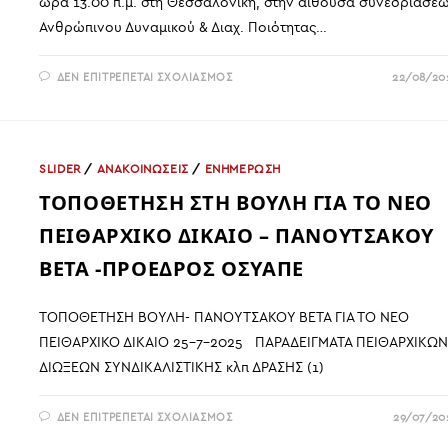
ώρα 13.00 π.μ. στη Θεσσαλονίκη, στην αίθουσα συνεδριάσε
Ανθρώπινου Δυναμικού & Διαχ. Ποιότητας…
ΣΤΟ
ΔΕΝ ΕΠΙΤΡΈΠΕΤΑΙ ΣΧΟΛΙΑΣΜΌΣ
22/08/20
ΠΡΌΣΚΛΗΣΗ
Δ.Σ.
ΟΣΥΑΠΕ
5-
9-
2025
ΘΕΣΣΑΛΟΝΊΚΗ
SLIDER
/
ΑΝΑΚΟΙΝΩΣΕΙΣ
/
ΕΝΗΜΕΡΩΣΗ
ΤΟΠΟΘΕΤΗΣΗ ΣΤΗ ΒΟΥΛΗ ΓΙΑ ΤΟ ΝΕΟ
ΠΕΙΘΑΡΧΙΚΟ ΔΙΚΑΙΟ – ΠΑΝΟΥΤΣΑΚΟΥ
ΒΕΤΑ -ΠΡΟΕΔΡΟΣ ΟΣΥΑΠΕ
ΤΟΠΟΘΕΤΗΣΗ ΒΟΥΛΗ- ΠΑΝΟΥΤΣΑΚΟΥ ΒΕΤΑ ΓΙΑ ΤΟ ΝΕΟ
ΠΕΙΘΑΡΧΙΚΟ ΔΙΚΑΙΟ 25-7-2025 ΠΑΡΑΔΕΙΓΜΑΤΑ ΠΕΙΘΑΡΧΙΚΩ
ΔΙΩΞΕΩΝ ΣΥΝΔΙΚΑΛΙΣΤΙΚΗΣ κλπ ΔΡΑΣΗΣ (1)
ΣΤΟ
ΔΕΝ ΕΠΙΤΡΈΠΕΤΑΙ ΣΧΟΛΙΑΣΜΌΣ
29/07/20
ΤΟΠΟΘΕΤΗΣΗ
ΣΤΗ