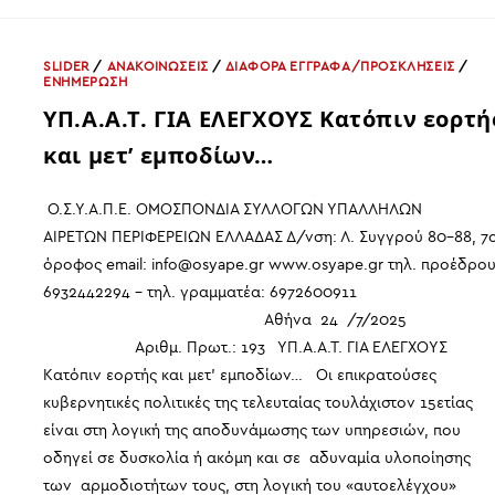
ΒΟΥΛΗ
ΓΙΑ
ΤΟ
ΝΕΟ
ΠΕΙΘΑΡΧΙΚΟ
SLIDER
/
ΑΝΑΚΟΙΝΩΣΕΙΣ
/
ΔΙΑΦΟΡΑ ΕΓΓΡΑΦΑ/ΠΡΟΣΚΛΗΣΕΙΣ
/
ΔΙΚΑΙΟ
ΕΝΗΜΕΡΩΣΗ
–
ΠΑΝΟΥΤΣΑΚΟΥ
ΥΠ.Α.Α.Τ. ΓΙΑ ΕΛΕΓΧΟΥΣ Κατόπιν εορτή
ΒΕΤΑ
-ΠΡΟΕΔΡΟΣ
και μετ’ εμποδίων…
ΟΣΥΑΠΕ
Ο.Σ.Υ.Α.Π.Ε. ΟΜΟΣΠΟΝΔΙΑ ΣΥΛΛΟΓΩΝ ΥΠΑΛΛΗΛΩΝ
ΑΙΡΕΤΩΝ ΠΕΡΙΦΕΡΕΙΩΝ ΕΛΛΑΔΑΣ Δ/νση: Λ. Συγγρού 80-88, 7
όροφος email: info@osyape.gr www.osyape.gr τηλ. προέδρου
6932442294 – τηλ. γραμματέα: 6972600911
Αθήνα 24 /7/2025
Αριθμ. Πρωτ.: 193 ΥΠ.Α.Α.Τ. ΓΙΑ ΕΛΕΓΧΟΥΣ
Κατόπιν εορτής και μετ' εμποδίων… Οι επικρατούσες
κυβερνητικές πολιτικές της τελευταίας τουλάχιστον 15ετίας
είναι στη λογική της αποδυνάμωσης των υπηρεσιών, που
οδηγεί σε δυσκολία ή ακόμη και σε αδυναμία υλοποίησης
των αρμοδιοτήτων τους, στη λογική του «αυτοελέγχου»