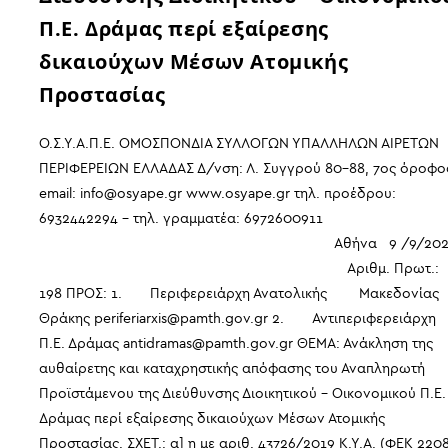
Π.Ε. Δράμας περί εξαίρεσης
δικαιούχων Μέσων Ατομικής
Προστασίας
Ο.Σ.Υ.Α.Π.Ε. ΟΜΟΣΠΟΝΔΙΑ ΣΥΛΛΟΓΩΝ ΥΠΑΛΛΗΛΩΝ ΑΙΡΕΤΩΝ
ΠΕΡΙΦΕΡΕΙΩΝ ΕΛΛΑΔΑΣ Δ/νση: Λ. Συγγρού 80-88, 7ος όροφο
email: info@osyape.gr www.osyape.gr τηλ. προέδρου:
6932442294 – τηλ. γραμματέα: 6972600911
Αθήνα 9 /9/202
Αριθμ. Πρωτ.:
198 ΠΡΟΣ: 1. Περιφερειάρχη Ανατολικής Μακεδονίας
Θράκης periferiarxis@pamth.gov.gr 2. Αντιπεριφερειάρχη
Π.Ε. Δράμας antidramas@pamth.gov.gr ΘΕΜΑ: Ανάκληση της
αυθαίρετης και καταχρηστικής απόφασης του Αναπληρωτή
Προϊστάμενου της Διεύθυνσης Διοικητικού – Οικονομικού Π.Ε.
Δράμας περί εξαίρεσης δικαιούχων Μέσων Ατομικής
Προστασίας. ΣΧΕΤ.: α] η με αριθ. 43726/2019 Κ.Υ.Α. (ΦΕΚ 220