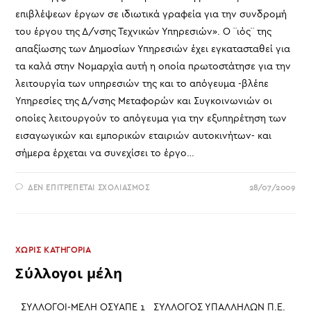
επιβλέψεων έργων σε ιδιωτικά γραφεία για την συνδρομή
του έργου της Δ/νσης Τεχνικών Υπηρεσιών». Ο ¨ιός¨ της
απαξίωσης των Δημοσίων Υπηρεσιών έχει εγκατασταθεί για
τα καλά στην Νομαρχία αυτή η οποία πρωτοστάτησε για την
λειτουργία των υπηρεσιών της και το απόγευμα -βλέπε
Υπηρεσίες της Δ/νσης Μεταφορών και Συγκοινωνιών οι
οποίες λειτουργούν το απόγευμα για την εξυπηρέτηση των
εισαγωγικών και εμπορικών εταιριών αυτοκινήτων- και
σήμερα έρχεται να συνεχίσει το έργο…
ΣΤΟ
ΔΕΝ ΕΠΙΤΡΈΠΕΤΑΙ ΣΧΟΛΙΑΣΜΌΣ
28/07/2009
ΠΡΟΣΠΆΘΕΙΑ
ΙΔΙΩΤΙΚΟΠΟΊΗΣΗΣ
ΤΟΥ
ΈΡΓΟΥ
ΤΩΝ
ΔΗΜΌΣΙΩΝ
ΥΠΗΡΕΣΙΏΝ
ΧΩΡΊΣ ΚΑΤΗΓΟΡΊΑ
Σύλλογοι μέλη
ΣΥΛΛΟΓΟΙ-ΜΕΛΗ ΟΣΥΑΠΕ 1 ΣΥΛΛΟΓΟΣ ΥΠΑΛΛΗΛΩΝ Π.Ε.