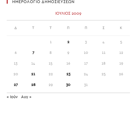
ΗΜΕΡΟΛΟΓΙΟ ΔΗΜΟΣΙΕΥΣΕΩΝ
ΙΟΎΛΙΟΣ 2009
Δ
Τ
Τ
Π
Π
Σ
Κ
1
2
3
4
5
6
7
8
9
10
11
12
13
14
15
16
17
18
19
20
21
22
23
24
25
26
27
28
29
30
31
« Ιούν
Αυγ »