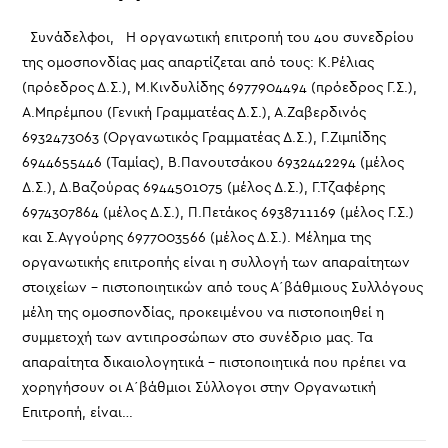
Συνάδελφοι, Η οργανωτική επιτροπή του 4ου συνεδρίου
της ομοσπονδίας μας απαρτίζεται από τους: Κ.Ρέλιας
(πρόεδρος Δ.Σ.), Μ.Κινδυλίδης 6977904494 (πρόεδρος Γ.Σ.),
Α.Μπρέμπου (Γενική Γραμματέας Δ.Σ.), Α.Ζαβερδινός
6932473063 (Οργανωτικός Γραμματέας Δ.Σ.), Γ.Ζιμπίδης
6944655446 (Ταμίας), Β.Πανουτσάκου 6932442294 (μέλος
Δ.Σ.), Δ.Βαζούρας 6944501075 (μέλος Δ.Σ.), Γ.Τζαφέρης
6974307864 (μέλος Δ.Σ.), Π.Πετάκος 6938711169 (μέλος Γ.Σ.)
και Σ.Αγγούρης 6977003566 (μέλος Δ.Σ.). Μέλημα της
οργανωτικής επιτροπής είναι η συλλογή των απαραίτητων
στοιχείων - πιστοποιητικών από τους Α΄βάθμιους Συλλόγους
μέλη της ομοσπονδίας, προκειμένου να πιστοποιηθεί η
συμμετοχή των αντιπροσώπων στο συνέδριο μας. Τα
απαραίτητα δικαιολογητικά - πιστοποιητικά που πρέπει να
χορηγήσουν οι Α΄βάθμιοι Σύλλογοι στην Οργανωτική
Επιτροπή, είναι…