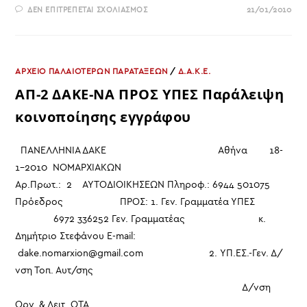
ΣΤΟ
ΔΕΝ ΕΠΙΤΡΈΠΕΤΑΙ ΣΧΟΛΙΑΣΜΌΣ
21/01/2010
ΕΝΗΜΕΡΩΤΙΚΟ
ΣΗΜΕΙΩΜΑ
(ΟΡΓΑΝΩΤΙΚΉ
ΕΠΙΤΡΟΠΉ
ΣΥΝΕΔΡΊΟΥ
–
ΔΙΚΑΙΟΛΟΓΗΤΙΚΆ)
ΑΡΧΕΙΟ ΠΑΛΑΙΟΤΕΡΩΝ ΠΑΡΑΤΑΞΕΩΝ
/
Δ.Α.Κ.Ε.
ΑΠ-2 ΔΑΚΕ-ΝΑ ΠΡΟΣ ΥΠΕΣ Παράλειψη
κοινοποίησης εγγράφου
ΠΑΝΕΛΛΗΝΙΑ ΔΑΚΕ Αθήνα 18-
1-2010 ΝΟΜΑΡΧΙΑΚΩΝ
Αρ.Πρωτ.: 2 ΑΥΤΟΔΙΟΙΚΗΣΕΩΝ Πληροφ.: 6944 501075
Πρόεδρος ΠΡΟΣ: 1. Γεν. Γραμματέα ΥΠΕΣ
6972 336252 Γεν. Γραμματέας κ.
Δημήτριο Στεφάνου E-mail:
dake.nomarxion@gmail.com 2. ΥΠ.ΕΣ.-Γεν. Δ/
νση Τοπ. Αυτ/σης
Δ/νση
Οργ. & Λειτ. ΟΤΑ