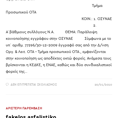
Τμήμα
Προσωπικού ΟΤΑ
ΚΟΙΝ.: 1. ΟΣΥΝΑΕ
2.
Α΄βάθμιους συλλόγους Ν.Α. ΘΕΜΑ: Παράλειψη
κοινοποίησης εγγράφου στην ΟΣΥΝΑΕ Σύμφωνα με το
υπ΄ αριθμ. 77296/30-12-2009 έγγραφό σας από την Δ/νση
Οργ. & Λειτ. ΟΤΑ - Τμήμα προσωπικού ΟΤΑ., εμφανίζονται
στην κοινοποίηση ως αποδέκτες οκτώ φορείς. Ανάμεσα τους
βρίσκονται η ΚΕΔΚΕ, η ΕΝΑΕ, καθώς και δύο συνδικαλιστικοί
φορείς της…
ΣΤΟ
ΔΕΝ ΕΠΙΤΡΈΠΕΤΑΙ ΣΧΟΛΙΑΣΜΌΣ
20/01/2010
ΑΠ-2
ΔΑΚΕ-
ΝΑ
ΠΡΟΣ
ΥΠΕΣ
ΠΑΡΆΛΕΙΨΗ
ΚΟΙΝΟΠΟΊΗΣΗΣ
ΑΡΙΣΤΕΡΗ ΠΑΡΕΜΒΑΣΗ
ΕΓΓΡΆΦΟΥ
fakelos asfalistiko