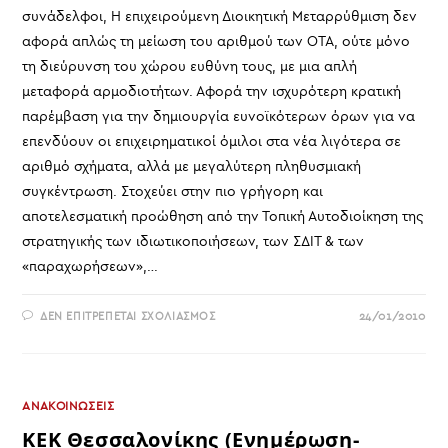
συνάδελφοι, Η επιχειρούμενη Διοικητική Μεταρρύθμιση δεν
αφορά απλώς τη μείωση του αριθμού των ΟΤΑ, ούτε μόνο
τη διεύρυνση του χώρου ευθύνη τους, με μια απλή
μεταφορά αρμοδιοτήτων. Αφορά την ισχυρότερη κρατική
παρέμβαση για την δημιουργία ευνοϊκότερων όρων για να
επενδύουν οι επιχειρηματικοί όμιλοι στα νέα λιγότερα σε
αριθμό σχήματα, αλλά με μεγαλύτερη πληθυσμιακή
συγκέντρωση. Στοχεύει στην πιο γρήγορη και
αποτελεσματική προώθηση από την Τοπική Αυτοδιοίκηση της
στρατηγικής των ιδιωτικοποιήσεων, των ΣΔΙΤ & των
«παραχωρήσεων»,…
ΣΤΟ
ΔΕΝ ΕΠΙΤΡΈΠΕΤΑΙ ΣΧΟΛΙΑΣΜΌΣ
24/01/2010
ΟΧΙ
ΣΤΟ
ΑΝΤΙΛΑΪΚΟ
ΣΧΕΔΙΟ
“ΚΑΛΛΙΚΡΑΤΗΣ”
ΑΝΑΚΟΙΝΩΣΕΙΣ
ΚΕΚ Θεσσαλονίκης (Ενημέρωση-