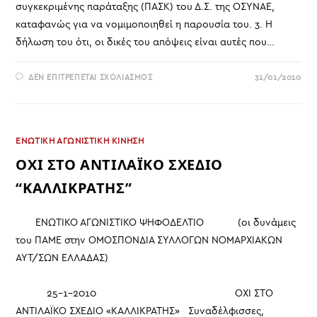
συγκεκριμένης παράταξης (ΠΑΣΚ) του Δ.Σ. της ΟΣΥΝΑΕ,
καταφανώς για να νομιμοποιηθεί η παρουσία του. 3. Η
δήλωση του ότι, οι δικές του απόψεις είναι αυτές που…
ΣΤΟ
ΔΕΝ ΕΠΙΤΡΈΠΕΤΑΙ ΣΧΟΛΙΑΣΜΌΣ
31/01/2010
ΠΑΡΑΊΤΗΣΗ
ΤΟΥ
ΜΈΛΟΥΣ
Κ.ΡΈΛΙΑ
ΑΠΌ
ΤΗΝ
ΟΡΓΑΝΩΤΙΚΉ
ΕΝΩΤΙΚΗ ΑΓΩΝΙΣΤΙΚΗ ΚΙΝΗΣΗ
ΕΠΙΤΡΟΠΉ
4ΟΥ
ΟΧΙ ΣΤΟ ΑΝΤΙΛΑΪΚΟ ΣΧΕΔΙΟ
ΣΥΝΕΔΡΊΟΥ
ΤΗΣ
“ΚΑΛΛΙΚΡΑΤΗΣ”
Ο.Σ.Υ.Ν.Α.Ε.
ΕΝΩΤΙΚΟ ΑΓΩΝΙΣΤΙΚΟ ΨΗΦΟΔΕΛΤΙΟ (οι δυνάμεις
του ΠΑΜΕ στην ΟΜΟΣΠΟΝΔΙΑ ΣΥΛΛΟΓΩΝ ΝΟΜΑΡΧΙΑΚΩΝ
ΑΥΤ/ΣΩΝ ΕΛΛΑΔΑΣ)
25-1-2010 ΟΧΙ ΣΤΟ
ΑΝΤΙΛΑΪΚΟ ΣΧΕΔΙΟ «ΚΑΛΛΙΚΡΑΤΗΣ» Συναδέλφισσες,