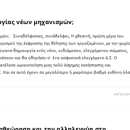
ργίας νέων μηχανισμών;
μών; Συναδέλφισσες, συνάδελφοι, Η χθεσινή, πρώτη μέρα του
ιορισμού της έκφρασης της θέλησης των εργαζομένων, με την-χωρί
ργανα-δημιουργία ενός νέου, ενδιάμεσου, ελεγχόμενου σώματος,
κάποιοι και θα οδηγήσει σ΄ ένα ασφυκτικά ελεγχόμενο Δ.Σ. Ο
πετέλεσε ωραιοποίηση μιας πολύ άσχημης κατάστασης και
Σ. Και σε αυτό έχουν σε μεγαλύτερο ή μικρότερο βαθμό ευθύνη όλ
20/12/20
αθεώρηση και την αλληλεγγύη στο