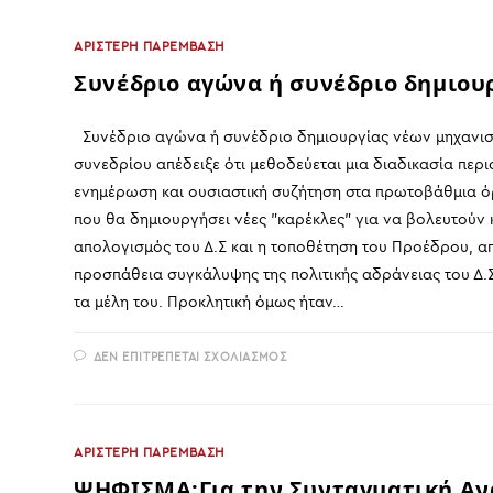
3ΟΥ
ΤΑΚΤΙΚΟΥ
ΣΥΝΕΔΡΙΟΥ
ΑΡΙΣΤΕΡΗ ΠΑΡΕΜΒΑΣΗ
ΤΩΝ
ΑΙΡΕΤΩΝ
Συνέδριο αγώνα ή συνέδριο δημιου
ΑΝΤΙΠΡΟΣΩΠΩΝ
ΤΗΣ
ΠΟΣΥΝΑ
Συνέδριο αγώνα ή συνέδριο δημιουργίας νέων μηχανισ
συνεδρίου απέδειξε ότι μεθοδεύεται μια διαδικασία περ
ενημέρωση και ουσιαστική συζήτηση στα πρωτοβάθμια ό
που θα δημιουργήσει νέες "καρέκλες" για να βολευτούν 
απολογισμός του Δ.Σ και η τοποθέτηση του Προέδρου, α
προσπάθεια συγκάλυψης της πολιτικής αδράνειας του Δ.
τα μέλη του. Προκλητική όμως ήταν…
ΣΤΟ
ΔΕΝ ΕΠΙΤΡΈΠΕΤΑΙ ΣΧΟΛΙΑΣΜΌΣ
ΣΥΝΈΔΡΙΟ
ΑΓΏΝΑ
Ή Σ
ΥΝΈΔΡΙΟ Δ
ΗΜΙΟΥΡΓΊΑΣ Ν
ΈΩΝ Μ
ΑΡΙΣΤΕΡΗ ΠΑΡΕΜΒΑΣΗ
ΗΧΑΝΙΣΜΏΝ;
ΨΗΦΙΣΜΑ:Για την Συνταγματική Αν