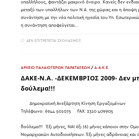
υπαλλήλους, φαντάζει μακρινό όνειρο. Κανείς δεν ενδιαφ
μεταξύ των υπαλλήλων των Ν.Α. της χώρας και η άποψη μ
συνάντηση με την νέα πολιτική ηγεσία του Υπ. Εσωτερικώ
η συνάντηση αποφεύγεται…
ΣΤΟ
ΔΕΝ ΕΠΙΤΡΈΠΕΤΑΙ ΣΧΟΛΙΑΣΜΌΣ
ΑΠΕΡΓΙΑΚΉ
ΚΙΝΗΤΟΠΟΊΗΣΗ
–
ΟΡΓΑΝΩΤΙΚΉ
ΕΠΙΤΡΟΠΉ
4ΟΥ
ΑΡΧΕΙΟ ΠΑΛΑΙΟΤΕΡΩΝ ΠΑΡΑΤΑΞΕΩΝ
/
Δ.Α.Κ.Ε.
ΤΑΚΤΙΚΟΎ
ΣΥΝΕΔΡΊΟΥ
ΔΑΚΕ-Ν.Α. -ΔΕΚΕΜΒΡΙΟΣ 2009- Δεν μ
δούλεμα!!!
Δημοκρατική Ανεξάρτητη Κίνηση Εργαζ
Τηλέφωνο: 6944 501075 FAX: 2310 409905
27 Δεκεμβρίου 2009 Δεν μπο
δούλεμα!!! Έξι μήνες, ΝΑΙ έξι (6) μήνες κάποιοι στην 
Νομαρχιακών Αυτοδιοικήσεων. Έξι μήνες αδράνειας και 