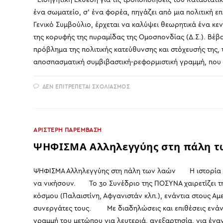
ένα σωματείο, σ' ένα φορέα, πηγάζει από μια πολιτική ε
Γενικό Συμβούλιο, έρχεται να καλύψει θεωρητικά ένα κε
της κορυφής της πυραμίδας της Ομοσπονδίας (Δ.Σ.). Βέβ
πρόβλημα της πολιτικής κατεύθυνσης και στόχευσής της, 
αποσπασματική συμβιβαστική-ρεφορμιστική γραμμή, που φ
ΣΤΟ
ΔΕΝ ΕΠΙΤΡΈΠΕΤΑΙ ΣΧΟΛΙΑΣΜΌΣ
ΕΙΣΗΓΗΤΙΚΉ
ΈΚΘΕΣΗ
ΓΙΑ
ΤΙΣ
ΤΡΟΠΟΠΟΙΉΣΕΙΣ
ΤΟΥ
ΑΡΙΣΤΕΡΗ ΠΑΡΕΜΒΑΣΗ
ΚΑΤΑΣΤΑΤΙΚΟΎ
ΨΗΦΙΣΜΑ Αλληλεγγύης στη πάλη τ
ΨΗΦΙΣΜΑ Αλληλεγγύης στη πάλη των λαών Η ιστορία δεν
να νικήσουν. Το 3ο Συνέδριο της ΠΟΣΥΝΑ χαιρετίζει τ
κόσμου (Παλαιστίνη, Αφγανιστάν κλπ.), ενάντια στους Αμ
συνεργάτες τους. Με διαδηλώσεις και επιθέσεις ενάντι
γραμμή του μετώπου για λευτεριά, ανεξαρτησία, για ένα