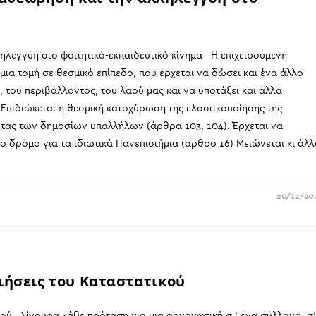
λεγγύη στο φοιτητικό-εκπαιδευτικό κίνημα Η επιχειρούμενη
α τομή σε θεσμικό επίπεδο, που έρχεται να δώσει και ένα άλλο
 του περιβάλλοντος, του λαού μας και να υποτάξει και άλλα
Επιδιώκεται η θεσμική κατοχύρωση της ελαστικοποίησης της
ητας των δημοσίων υπαλλήλων (άρθρα 103, 104). Έρχεται να
ο δρόμο για τα ιδιωτικά Πανεπιστήμια (άρθρο 16) Μειώνεται κι άλ
20/12/20
ιήσεις του Καταστατικού
κού Σίγουρα κάθε πρόταση για μια οργανωτική σ ' ένα σύλλογο, σ