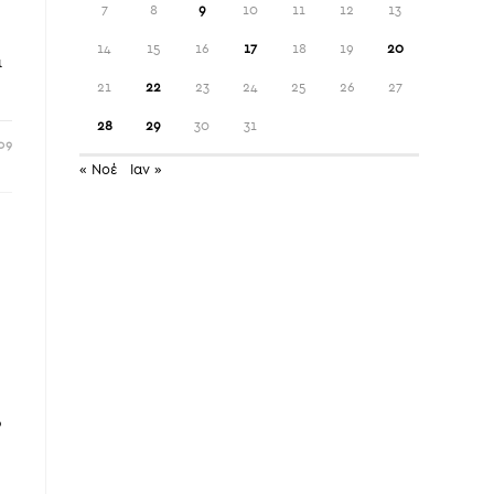
7
8
9
10
11
12
13
14
15
16
17
18
19
20
ι
21
22
23
24
25
26
27
28
29
30
31
09
« Νοέ
Ιαν »
ο