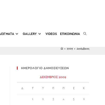
TOGGLE
ΔΕΙΓΜΑΤΑ
GALLERY
VIDEOS
ΕΠΙΚΟΙΝΩΝΙΑ
•
2009
•
Δεκέμβριος
WEBSITE
ΗΜΕΡΟΛΟΓΙΟ ΔΗΜΟΣΙΕΥΣΕΩΝ
SEARCH
ΔΕΚΈΜΒΡΙΟΣ 2009
Δ
Τ
Τ
Π
Π
Σ
Κ
1
2
3
4
5
6