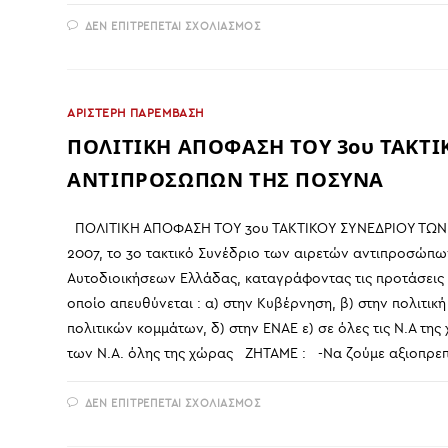
ΣΤΟ
ΔΕΝ ΕΠΙΤΡΈΠΕΤΑΙ ΣΧΟΛΙΑΣΜΌΣ
ΠΡΟΤΑΣΗ
ΠΡΟΣ
ΤΟ
Δ.Σ.
ΤΟΥ
ΣΥΛΛΌΓΟΥ
ΑΡΙΣΤΕΡΗ ΠΑΡΕΜΒΑΣΗ
ΤΩΝ
ΥΠΑΛΛΉΛΩΝ
ΠΟΛΙΤΙΚΗ ΑΠΟΦΑΣΗ ΤΟΥ 3ου ΤΑΚΤΙ
ΤΗΣ
Ν.Α.Θ.ΓΙΑ
ΤΟ
ΑΝΤΙΠΡΟΣΩΠΩΝ ΤΗΣ ΠΟΣΥΝΑ
ΣΧΈΔΙΟ
ΟΡΓΑΝΙΣΜΟΎ
ΠΟΛΙΤΙΚΗ ΑΠΟΦΑΣΗ ΤΟΥ 3ου ΤΑΚΤΙΚΟΥ ΣΥΝΕΔΡΙΟΥ ΤΩΝ
2007, το 3ο τακτικό Συνέδριο των αιρετών αντιπροσ
Αυτοδιοικήσεων Ελλάδας, καταγράφοντας τις προτάσεις 
οποίο απευθύνεται : α) στην Κυβέρνηση, β) στην πολιτι
πολιτικών κομμάτων, δ) στην ΕΝΑΕ ε) σε όλες τις Ν.Α της
των Ν.Α. όλης της χώρας ΖΗΤΑΜΕ : -Να ζούμε αξιοπρεπ
ΣΤΟ
ΔΕΝ ΕΠΙΤΡΈΠΕΤΑΙ ΣΧΟΛΙΑΣΜΌΣ
ΠΟΛΙΤΙΚΗ
ΑΠΟΦΑΣΗ
ΤΟΥ