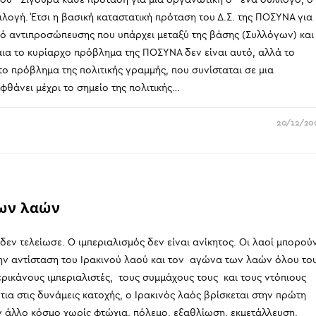
πιλογή. Έτσι η βασική καταστατική πρόταση του Δ.Σ. της ΠΟΣΥΝΑ για
νό αντιπροσώπευσης που υπάρχει μεταξύ της βάσης (Συλλόγων) και
αια το κυρίαρχο πρόβλημα της ΠΟΣΥΝΑ δεν είναι αυτό, αλλά το
το πρόβλημα της πολιτικής γραμμής, που συνίσταται σε μια
θάνει μέχρι το σημείο της πολιτικής…
20/12/20
ων λαών
 τελείωσε. Ο ιμπεριαλισμός δεν είναι ανίκητος. Οι λαοί μπορού
ην αντίσταση του Ιρακινού λαού και τον αγώνα των λαών όλου το
ερικάνους ιμπεριαλιστές, τους συμμάχους τους και τους ντόπιους
α στις δυνάμεις κατοχής, ο Ιρακινός λαός βρίσκεται στην πρώτη
ν άλλο κόσμο χωρίς φτώχια, πόλεμο, εξαθλίωση, εκμετάλλευση,