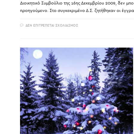
Διοικητικό Συμβούλιο της 16ης Δεκεμβρίου 2009, δεν μπ
προηγούμενο. Στο συγκεκριμένο Δ.Σ. ζητήθηκαν οι έγγ
ΣΤΟ
ΔΕΝ ΕΠΙΤΡΈΠΕΤΑΙ ΣΧΟΛΙΑΣΜΌΣ
ΔΑΚΕ-
Ν.Α.
-ΔΕΚΕΜΒΡΙΟΣ
2009-
ΔΕΝ
ΜΠΟΡΕΊ
ΝΑ
ΦΘΆΝΕΙ
ΣΕ
ΤΈΤΟΙΟ
ΒΑΘΜΌ
ΤΟ
ΔΟΎΛΕΜΑ!!!