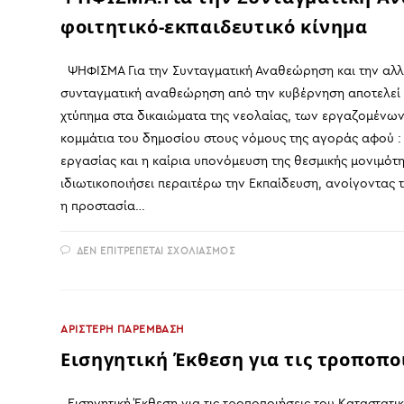
φοιτητικό-εκπαιδευτικό κίνημα
ΨΗΦΙΣΜΑ Για την Συνταγματική Αναθεώρηση και την αλλη
συνταγματική αναθεώρηση από την κυβέρνηση αποτελεί μι
χτύπημα στα δικαιώματα της νεολαίας, των εργαζομένων,
κομμάτια του δημοσίου στους νόμους της αγοράς αφού : 
εργασίας και η καίρια υπονόμευση της θεσμικής μονιμότ
ιδιωτικοποιήσει περαιτέρω την Εκπαίδευση, ανοίγοντας τ
η προστασία…
ΣΤΟ
ΔΕΝ ΕΠΙΤΡΈΠΕΤΑΙ ΣΧΟΛΙΑΣΜΌΣ
ΨΗΦΙΣΜΑ:ΓΙΑ
ΤΗΝ
ΣΥΝΤΑΓΜΑΤΙΚΉ
ΑΝΑΘΕΏΡΗΣΗ
ΚΑΙ
ΤΗΝ
ΑΡΙΣΤΕΡΗ ΠΑΡΕΜΒΑΣΗ
ΑΛΛΗΛΕΓΓΎΗ
ΣΤΟ
Εισηγητική Έκθεση για τις τροποπο
ΦΟΙΤΗΤΙΚΌ-
ΕΚΠΑΙΔΕΥΤΙΚΌ
ΚΊΝΗΜΑ
Εισηγητική Έκθεση για τις τροποποιήσεις του Καταστατι