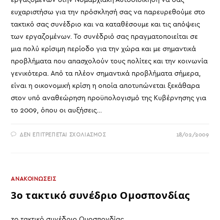
ευχαριστήσω για την πρόσκλησή σας να παρευρεθούμε στο
τακτικό σας συνέδριο και να καταθέσουμε και τις απόψεις
των εργαζομένων. Το συνέδριό σας πραγματοποιείται σε
μια πολύ κρίσιμη περίοδο για την χώρα και με σημαντικά
προβλήματα που απασχολούν τους πολίτες και την κοινωνία
γενικότερα. Από τα πλέον σημαντικά προβλήματα σήμερα,
είναι η οικονομική κρίση η οποία αποτυπώνεται ξεκάθαρα
στον υπό αναθεώρηση προϋπολογισμό της Κυβέρνησης για
το 2009, όπου οι αυξήσεις…
ΣΤΟ
ΔΕΝ ΕΠΙΤΡΈΠΕΤΑΙ ΣΧΟΛΙΑΣΜΌΣ
18/02/2009
ΟΜΙΛΙΑ
ΤΟΥ
ΚΩΝΣΤΑΝΤΙΝΟΥ
ΡΕΛΙΑ
ΠΡΟΕΔΡΟΥ
ΤΗΣ
Ο.Σ.Υ.Ν.Α.Ε.
ΑΝΑΚΟΙΝΩΣΕΙΣ
3ο τακτικό συνέδριο Ομοσπονδίας
3ο τακτικό συνέδριο Ομοσπονδίας