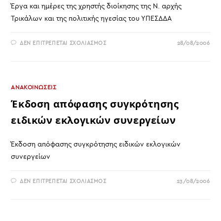
Έργα και ημέρες της χρηστής διοίκησης της Ν. αρχής
Τρικάλων και της πολιτικής ηγεσίας του ΥΠΕΣΔΔΑ
ΣΤΟ
ΔΕΝ ΕΠΙΤΡΈΠΕΤΑΙ ΣΧΟΛΙΑΣΜΌΣ
28/08/2006
ΈΡΓΑ
ΚΑΙ
ΗΜΈΡΕΣ
ΤΗΣ
ΧΡΗΣΤΉΣ
ΔΙΟΊΚΗΣΗΣ
ΤΗΣ
ΑΝΑΚΟΙΝΩΣΕΙΣ
Ν.
ΑΡΧΉΣ
Έκδοση απόφασης συγκρότησης
ΤΡΙΚΆΛΩΝ
ΚΑΙ
ειδικών εκλογικών συνεργείων
ΤΗΣ
ΠΟΛΙΤΙΚΉΣ
ΗΓΕΣΊΑΣ
ΤΟΥ
Έκδοση απόφασης συγκρότησης ειδικών εκλογικών
ΥΠΕΣΔΔΑ
συνεργείων
ΣΤΟ
ΔΕΝ ΕΠΙΤΡΈΠΕΤΑΙ ΣΧΟΛΙΑΣΜΌΣ
23/08/2006
ΈΚΔΟΣΗ
ΑΠΌΦΑΣΗΣ
ΣΥΓΚΡΌΤΗΣΗΣ
ΕΙΔΙΚΏΝ
ΕΚΛΟΓΙΚΏΝ
ΣΥΝΕΡΓΕΊΩΝ