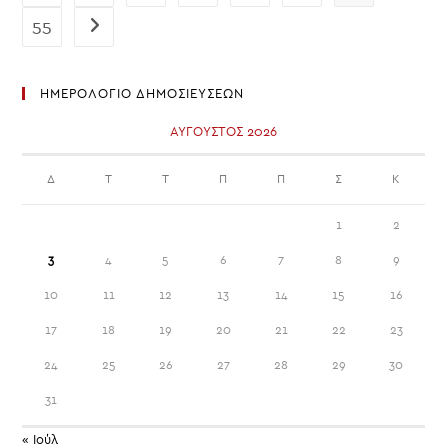
ΓΣΕΕ
55
Go to the next page
ΗΜΕΡΟΛΟΓΙΟ ΔΗΜΟΣΙΕΥΣΕΩΝ
ΑΎΓΟΥΣΤΟΣ 2026
Δ
Τ
Τ
Π
Π
Σ
Κ
1
2
3
4
5
6
7
8
9
10
11
12
13
14
15
16
17
18
19
20
21
22
23
24
25
26
27
28
29
30
31
« Ιούλ