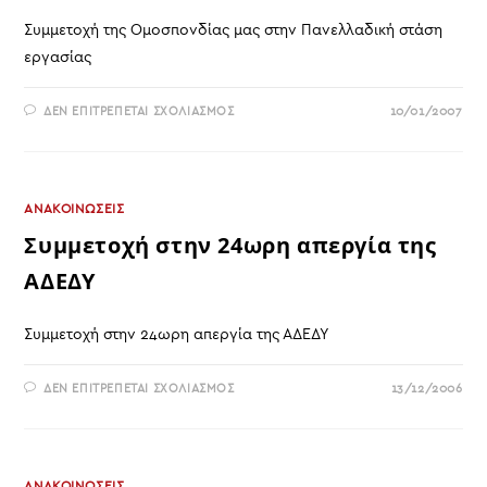
Συμμετοχή της Ομοσπονδίας μας στην Πανελλαδική στάση
εργασίας
ΣΤΟ
ΔΕΝ ΕΠΙΤΡΈΠΕΤΑΙ ΣΧΟΛΙΑΣΜΌΣ
10/01/2007
ΣΥΜΜΕΤΟΧΉ
ΤΗΣ
ΟΜΟΣΠΟΝΔΊΑΣ
ΜΑΣ
ΣΤΗΝ
ΠΑΝΕΛΛΑΔΙΚΉ
ΣΤΆΣΗ
ΑΝΑΚΟΙΝΩΣΕΙΣ
ΕΡΓΑΣΊΑΣ
Συμμετοχή στην 24ωρη απεργία της
ΑΔΕΔΥ
Συμμετοχή στην 24ωρη απεργία της ΑΔΕΔΥ
ΣΤΟ
ΔΕΝ ΕΠΙΤΡΈΠΕΤΑΙ ΣΧΟΛΙΑΣΜΌΣ
13/12/2006
ΣΥΜΜΕΤΟΧΉ
ΣΤΗΝ
24ΩΡΗ
ΑΠΕΡΓΊΑ
ΤΗΣ
ΑΔΕΔΥ
ΑΝΑΚΟΙΝΩΣΕΙΣ