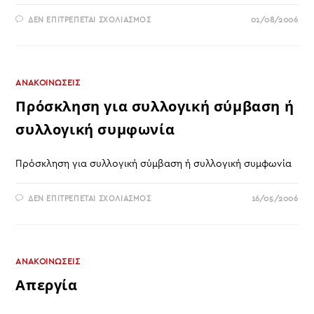
ΣΤΟ
ΔΕΝ ΕΠΙΤΡΈΠΕΤΑΙ ΣΧΟΛΙΑΣΜΌΣ
01/08/2006
ΧΟΡΉΓΗΣΗ
ΣΥΝΔΙΚΑΛΙΣΤΙΚΉΣ
ΆΔΕΙΑΣ
ΓΙΑ
ΤΗ
ΣΥΜΜΕΤΟΧΉ
ΤΩΝ
ΑΝΑΚΟΙΝΩΣΕΙΣ
ΑΝΤΙΠΡΟΣΏΠΩΝ
ΣΤΟ
Πρόσκληση για συλλογική σύμβαση ή
ΈΚΤΑΚΤΟ
ΚΑΤΑΣΤΑΤΙΚΌ
συλλογική συμφωνία
ΣΥΝΈΔΡΙΟ
ΠΟΥ
ΔΙΟΡΓΑΝΏΝΕΤΑΙ
ΣΤΙΣ
Πρόσκληση για συλλογική σύμβαση ή συλλογική συμφωνία
20-
09-
2006
ΣΤΟ
ΣΤΟ
ΔΕΝ ΕΠΙΤΡΈΠΕΤΑΙ ΣΧΟΛΙΑΣΜΌΣ
16/05/2006
ΒΌΛΟ
ΠΡΌΣΚΛΗΣΗ
ΓΙΑ
ΣΥΛΛΟΓΙΚΉ
ΣΎΜΒΑΣΗ
Ή Σ
ΥΛΛΟΓΙΚΉ Σ
ΥΜΦΩΝΊΑ
ΑΝΑΚΟΙΝΩΣΕΙΣ
Απεργία