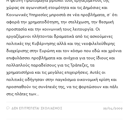
Η φετινή Πρωτομαγιά βρίσκει τους εργαζομένους της
ΚΑΤΆΡΤΙΣΗ
ΚΑΙ
χώρας σε αγωνιστική ετοιμότητα και τις Δημόσιες και
ΥΠΟΓΡΑΦΉ
Σ.Σ.Ε.
Κοινωνικές Υπηρεσίες μπροστά σε νέα προβλήματα, σ΄ ότι
αφορά την χρηματοδότηση, την στελέχωση, την θεσμική
προστασία και την κοινωνική τους λειτουργία. Οι
εργαζόμενοι πλήττονται δραματικά από τις ασκούμενες
πολιτικές της Κυβέρνησης αλλά και της νεοφιλελεύθερης
διαχείρισης στην Ευρώπη και τον κόσμο που εδώ και χρόνια
επιφυλάσσει προβλήματα και ανέχεια για τους ίδιους και
πολλαπλούς παραδείσους για τις Τράπεζες, τα
χρηματιστήρια και τις μεγάλες επιχειρήσεις. Αυτές οι
πολιτικές οδήγησαν στην παγκόσμια οικονομική κρίση και
προσπαθούν τις συνέπειές της, να τις φορτώσουν και πάλι
στις πλάτες των…
ΣΤΟ
ΔΕΝ ΕΠΙΤΡΈΠΕΤΑΙ ΣΧΟΛΙΑΣΜΌΣ
29/04/2009
ΑΝΑΚΟΊΝΩΣΗ
ΓΙΑ
ΠΡΩΤΟΜΑΓΙΆ
2009