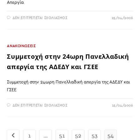
Απεργία
ΣΤΟ
ΔΕΝ ΕΠΙΤΡΈΠΕΤΑΙ ΣΧΟΛΙΑΣΜΌΣ
25/04/2006
ΑΠΕΡΓΊΑ
ΑΝΑΚΟΙΝΩΣΕΙΣ
Συμμετοχή στην 24ωρη Πανελλαδική
απεργία της ΑΔΕΔΥ και ΓΣΕΕ
Συμμετοχή στην 24ωρη Πανελλαδική απεργία της ΑΔΕΔΥ και
ΓΣΕΕ
ΣΤΟ
ΔΕΝ ΕΠΙΤΡΈΠΕΤΑΙ ΣΧΟΛΙΑΣΜΌΣ
15/04/2006
ΣΥΜΜΕΤΟΧΉ
ΣΤΗΝ
24ΩΡΗ
ΠΑΝΕΛΛΑΔΙΚΉ
ΑΠΕΡΓΊΑ
ΤΗΣ
ΑΔΕΔΥ
1
…
51
52
53
54
Go to the previous page
ΚΑΙ